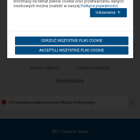
informacji na temat plików cookie oraz przetwarzaniu danych
W
osobowych można znaleźć w naszej
Polityce prywatności
.
celu
Ustawienia
zamknięcia
App Store
okna
modalnego
wybierz
którąś
z
ODRZUĆ WSZYSTKIE PLIKI COOKIE
opcji
dostępnych
AKCEPTUJ WSZYSTKIE PLIKI COOKIE
na
Rozkład na stacji
końcu
okna.
Wciśnij
pokaż odjazdy
pokaż przyjazdy
tab
by
poruszać
-
Komunikaty
się
Następny
po
element
kolejnych
elementach
przedstawia
w
Przebudowa Katowickiego Węzła Kolejowego
listę
ramach
komunikatów.
otwartego
Użyj
okna.
strzałek
góra,
API Otwarte Dane
dół,
by