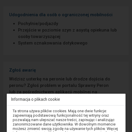
Udogodnienia dla osób o ograniczonej mobilności
Pochylnie/podjazdy
Przejście w poziomie szyn z asystą opiekuna lub
osoby towarzyszącej
System oznakowania dotykowego
Zgłoś awarię
Widzisz usterkę na peronie lub drodze dojścia do
peronu? Zgłoś problem w portalu Sprawny Peron
lub za pośrednictwem aplikacji mobilnej na
Android/iOS.
Informacja o plikach cookie
Uwaga,
Ta strona używa plików cookies. Mają one dwie funkcje:
Sprawny Peron
znajdujesz
zapewniają podstawową funkcjonalność tej witryny oraz
się
pozwalają nam ulepszać nasze treści, zapisując i analizując
w
zanonimizowane dane użytkownika. W dowolnym momencie
Google Play
oknie
możesz zmienić swoją zgodę na używanie tych plików. Więcej
modalnym.