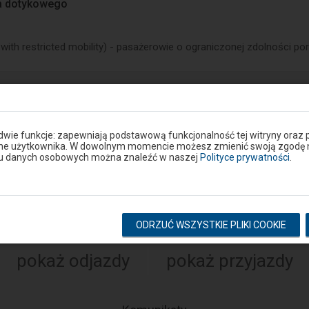
a dotykowego
ith restricted mobility
) - pasażerowie o ograniczonej zdolności por
ie lub drodze dojścia do peronu? Zgłoś problem w portalu S
 dwie funkcje: zapewniają podstawową funkcjonalność tej witryny oraz 
ane użytkownika. W dowolnym momencie możesz zmienić swoją zgodę na 
Google Play
niu danych osobowych można znaleźć w naszej
Polityce prywatności
.
eron
Rozkład na stacji
ODRZUĆ WSZYSTKIE PLIKI COOKIE
pokaż odjazdy
pokaż przyjazdy