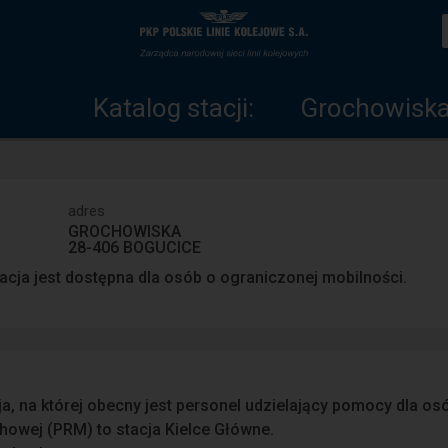
Katalog
Strona
stacji
główna
Katalog stacji:
Grochowisk
adres
GROCHOWISKA
28-406 BOGUCICE
acja jest dostępna dla osób o ograniczonej mobilności.
ja, na której obecny jest personel udzielający pomocy dla o
howej (PRM) to stacja Kielce Główne.