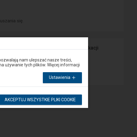
uszania się.
prawny Peron lub za pośrednictwem aplikacji
pozwalają nam ulepszać nasze treści,
używanie tych plików. Więcej informacji
App Store
Ustawienia
AKCEPTUJ WSZYSTKIE PLIKI COOKIE