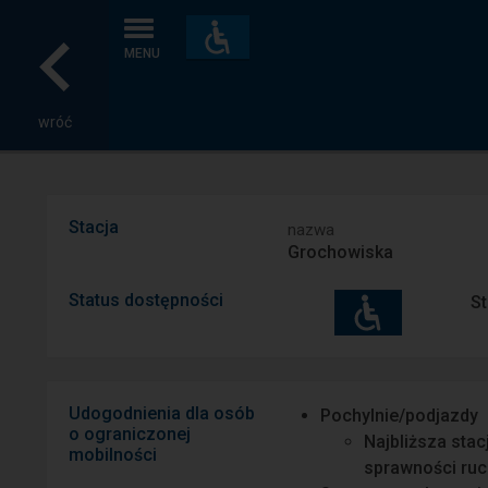
Dostępność
i
MENU
udogodnienia
wróć
Stacja
nazwa
Grochowiska
Status dostępności
St
Udogodnienia dla osób
Pochylnie/podjazdy
o ograniczonej
Najbliższa stac
mobilności
sprawności ruc