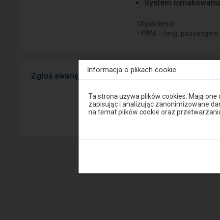
System oznakowani
Objaśnienia:
• PRM - (ang.
passengers w
Informacja o plikach cookie
Zgłoś awarię
Widzisz usterkę na peron
mobilnej na Android/iOS.
Uwaga,
Ta strona używa plików cookies. Mają one
znajdujesz
zapisując i analizując zanonimizowane d
się
na temat plików cookie oraz przetwarza
Sprawny P
w
oknie
modalnym.
W
celu
zamknięcia
okna
modalnego
wybierz
którąś
z
opcji
dostępnych
na