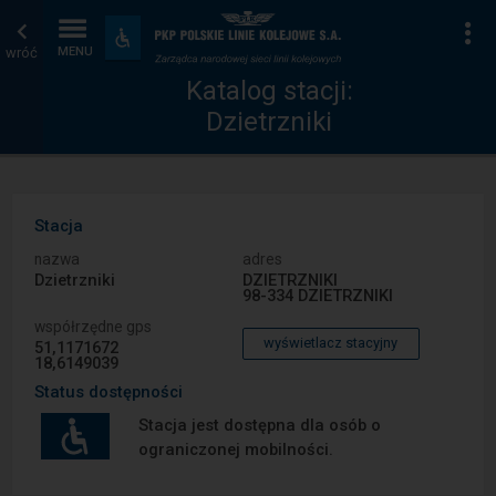
Katalog
Strona
Na
Dostępność
i
wróć
MENU
stacji
główna
udogodnienia
Katalog stacji:
Dzietrzniki
Stacja
nazwa
adres
Dzietrzniki
DZIETRZNIKI
98-334 DZIETRZNIKI
współrzędne gps
wyświetlacz stacyjny
51,1171672
18,6149039
Status dostępności
Stacja jest dostępna dla osób o
ograniczonej mobilności.