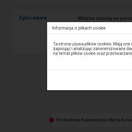
Zgłoś awarię
Widzisz usterkę na peron
mobilnej na Android/iOS.
Informacja o plikach cookie
Sprawny P
Uwaga,
Ta strona używa plików cookies. Mają one
znajdujesz
zapisując i analizując zanonimizowane d
się
na temat plików cookie oraz przetwarza
w
oknie
modalnym.
W
celu
zamknięcia
okna
modalnego
wybierz
którąś
z
opcji
dostępnych
na
Przebudowa Katowickiego Węzła Kole
końcu
okna.
Wciśnij