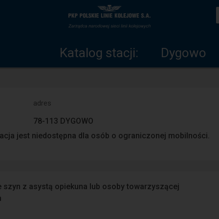
Katalog
Strona
stacji
główna
Katalog stacji:
Dygowo
adres
78-113 DYGOWO
acja jest niedostępna dla osób o ograniczonej mobilności.
e szyn z asystą opiekuna lub osoby towarzyszącej
n