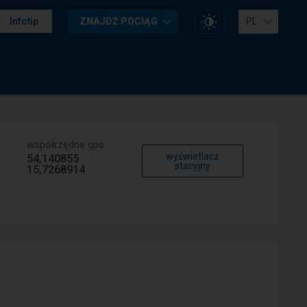
Zmień
Infotip
ZNAJDŹ POCIĄG
PL
kontrast
na
stronie
współrzędne gps
wyświetlacz
54,140855
stacyjny
15,7268914