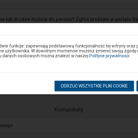
ie lub drodze dojścia do peronu? Zgłoś problem w portalu S
Google Play
eron
 dwie funkcje: zapewniają podstawową funkcjonalność tej witryny oraz 
ane użytkownika. W dowolnym momencie możesz zmienić swoją zgodę na 
niu danych osobowych można znaleźć w naszej
Polityce prywatności
.
Rozkład na stacji
pokaż odjazdy
pokaż przyjazdy
ODRZUĆ WSZYSTKIE PLIKI COOKIE
-
Komunikaty
Następny
element
jowego
przedstawia
listę