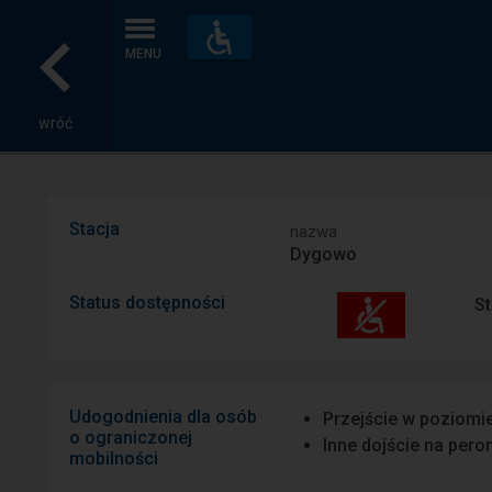
Dostępność
i
MENU
udogodnienia
wróć
Stacja
nazwa
Dygowo
Status dostępności
St
Udogodnienia dla osób
Przejście w poziomi
o ograniczonej
Inne dojście na pero
mobilności