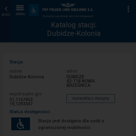
Katalog
Strona
Na
Dostępność
i
wróć
MENU
stacji
główna
udogodnienia
Katalog stacji:
Dubidze-Kolonia
Stacja
nazwa
adres
Dubidze-Kolonia
DUBIDZE
42-118 NOWA
BRZEŚNICA
współrzędne gps
wyświetlacz stacyjny
51,1167453
19,1293347
Status dostępności
Stacja jest dostępna dla osób o
ograniczonej mobilności.