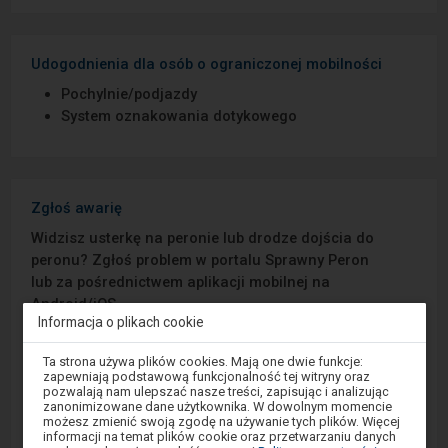
Udogodnienia dla osób o ograniczonej mobilności
Pochylnie/podjazdy
System oznakowania dotykowego
Zgłoś awarię
Widzisz usterkę na peronie lub drodze dojścia do
peronu? Zgłoś problem w portalu Sprawny Peron
lub za pośrednictwem aplikacji mobilnej na
Android/iOS.
Informacja o plikach cookie
Sprawny Peron
Uwaga,
Ta strona używa plików cookies. Mają one dwie funkcje:
znajdujesz
zapewniają podstawową funkcjonalność tej witryny oraz
się
pozwalają nam ulepszać nasze treści, zapisując i analizując
Google Play
w
zanonimizowane dane użytkownika. W dowolnym momencie
oknie
możesz zmienić swoją zgodę na używanie tych plików. Więcej
modalnym.
informacji na temat plików cookie oraz przetwarzaniu danych
W