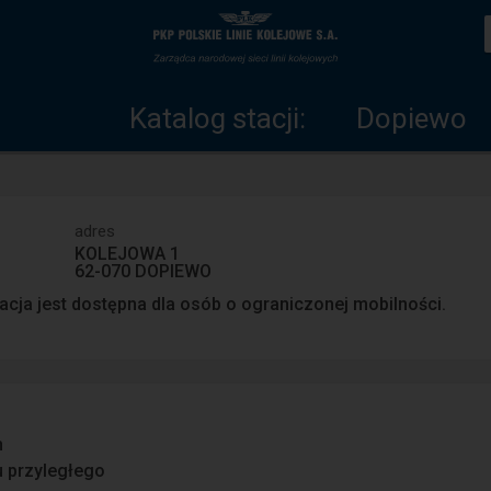
Katalog
Strona
stacji
główna
Katalog stacji:
Dopiewo
adres
KOLEJOWA 1
62-070 DOPIEWO
acja jest dostępna dla osób o ograniczonej mobilności.
n
u przyległego