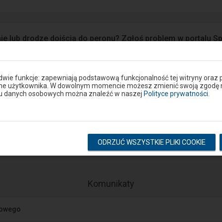
ie lub drodze dojścia do peronu? Zgłoś problem w portalu S
Google Play
eron
 dwie funkcje: zapewniają podstawową funkcjonalność tej witryny oraz 
ane użytkownika. W dowolnym momencie możesz zmienić swoją zgodę na 
niu danych osobowych można znaleźć w naszej
Polityce prywatności
.
Rozkład na stacji
ODRZUĆ WSZYSTKIE PLIKI COOKIE
pokaż odjazdy
pokaż przyjazdy
-
Komunikaty
Następny
element
jowego
przedstawia