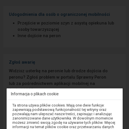
Udogodnienia dla osób o ograniczonej mobilności
Przejście w poziomie szyn z asystą opiekuna lub
osoby towarzyszącej
Inne dojście na peron
Zgłoś awarię
Widzisz usterkę na peronie lub drodze dojścia do
peronu? Zgłoś problem w portalu Sprawny Peron
lub za pośrednictwem aplikacji mobilnej na
Android/iOS.
Informacja o plikach cookie
Uwaga,
Sprawny Peron
Ta strona używa plików cookies. Mają one dwie funkcje:
znajdujesz
zapewniają podstawową funkcjonalność tej witryny oraz
się
pozwalają nam ulepszać nasze treści, zapisując i analizując
w
Google Play
zanonimizowane dane użytkownika. W dowolnym momencie
oknie
możesz zmienić swoją zgodę na używanie tych plików. Więcej
modalnym.
informacji na temat plików cookie oraz przetwarzaniu danych