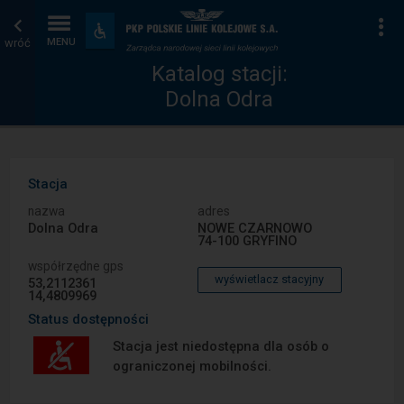
Katalog
Strona
Na
Dostępność
i
wróć
MENU
stacji
główna
udogodnienia
Katalog stacji:
Dolna Odra
Stacja
nazwa
adres
Dolna Odra
NOWE CZARNOWO
74-100 GRYFINO
współrzędne gps
wyświetlacz stacyjny
53,2112361
14,4809969
Status dostępności
Stacja jest niedostępna dla osób o
ograniczonej mobilności.