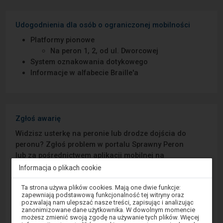
Udogodnienia dla osób o ograniczonej mobilności
Platformy pionowe
Na peron 1, 2, od ul. Dworcowej
System oznakowania dotykowego
Informacje w alfabecie Braille′a
Zgłoś awarię
Widzisz usterkę na peronie lub drodze dojścia do
peronu? Zgłoś problem w portalu Sprawny Peron
lub za pośrednictwem aplikacji mobilnej na
Android/iOS.
Informacja o plikach cookie
Uwaga,
Ta strona używa plików cookies. Mają one dwie funkcje:
Sprawny Peron
znajdujesz
zapewniają podstawową funkcjonalność tej witryny oraz
się
pozwalają nam ulepszać nasze treści, zapisując i analizując
w
zanonimizowane dane użytkownika. W dowolnym momencie
Google Play
oknie
możesz zmienić swoją zgodę na używanie tych plików. Więcej
modalnym.