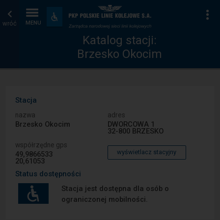
Katalog
Strona
Na
Dostępność
i
wróć
MENU
stacji
główna
udogodnienia
Katalog stacji:
Brzesko Okocim
Stacja
nazwa
adres
Brzesko Okocim
DWORCOWA 1
32-800 BRZESKO
współrzędne gps
wyświetlacz stacyjny
49,9866533
20,61053
Status dostępności
Stacja jest dostępna dla osób o
ograniczonej mobilności.