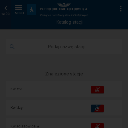
Katalog
Strona
Na
Dostępność
i
wróć
MENU
stacji
główna
udogodnienia
Katalog stacji
Podaj nazwę stacji
Znalezione stacje
Dostępność
Dostępne
Kwiatki
i
udogodnienia
operacje:
Dostępność
Dostępne
Kwidzyn
i
udogodnienia
operacje:
Dostępność
Dostępne
Kwieciszowice ▲