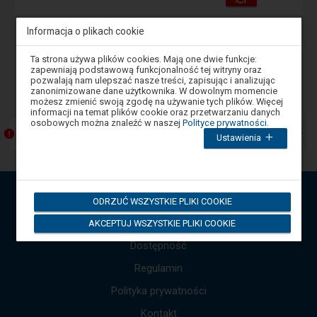
i
udogodnienia
operacje:
Informacja o plikach cookie
Wstecz
1
Dalej
Uwaga,
Ta strona używa plików cookies. Mają one dwie funkcje:
znajdujesz
zapewniają podstawową funkcjonalność tej witryny oraz
się
pozwalają nam ulepszać nasze treści, zapisując i analizując
-
Komunikaty
w
zanonimizowane dane użytkownika. W dowolnym momencie
oknie
Następny
możesz zmienić swoją zgodę na używanie tych plików. Więcej
modalnym.
element
informacji na temat plików cookie oraz przetwarzaniu danych
W
osobowych można znaleźć w naszej
Polityce prywatności
.
przedstawia
celu
Przebudowa Katowickiego Węzła Kolejowego
listę
Ustawienia
zamknięcia
okna
komunikatów.
modalnego
Użyj
wybierz
strzałek
którąś
góra,
z
API Otwarte Dane
ODRZUĆ WSZYSTKIE PLIKI COOKIE
opcji
dół,
dostępnych
by
Mapa strony
AKCEPTUJ WSZYSTKIE PLIKI COOKIE
na
przejść
końcu
Dostępność
do
okna.
Wciśnij
kolejnych
tab
Regulamin
komunikatów.
by
Cała
poruszać
Polityka prywatności
się
treść
po
komunikatu
Kontakt