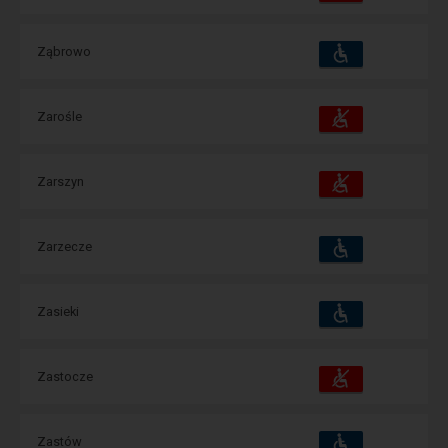
зручності
операції:
Пристосування
Доступні
Ząbrowo
та
зручності
операції:
Пристосування
Доступні
Zarośle
та
зручності
операції:
Пристосування
Доступні
Zarszyn
та
зручності
операції:
Пристосування
Доступні
Zarzecze
та
зручності
операції:
Пристосування
Доступні
Zasieki
та
зручності
операції:
Пристосування
Доступні
Zastocze
та
зручності
операції:
Пристосування
Доступні
Zastów