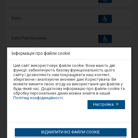
та
зручності
операції:
Пристосування
Доступні
Zator
та
зручності
операції:
Пристосування
Доступні
Zator Park Rozrywki
та
зручності
операції:
Інформація про файли cookie
Пристосування
Доступні
Zawada
та
Увага,
зручності
операції:
Цей сайт використовує файли cookie. Вони мають дві
ви
функції: забезпечують базову функціональність цього
перебуваєте
сайту і дозволяють нам покращувати наш контент,
в
Пристосування
Доступні
Zawadówka
зберігаючи і аналізуючи анонімні дані Користувача. Ви
та
модальному
можете змінити свою згоду на використання цих файлів у
зручності
операції:
вікні.
будь-який час. Додаткову інформацію про файли cookie та
Щоб
обробку персональних даних можна знайти в нашій
закрити
Пристосування
Політиці конфіденційності
.
Доступні
Zawadzkie
модальне
та
зручності
Настройка
операції:
вікно,
виберіть
один
Пристосування
Доступні
Zawidz
з
та
варіантів,
зручності
операції:
доступних
ВІДХИЛИТИ ВСІ ФАЙЛИ COOKIE
в
кінці
Пристосування
Доступні