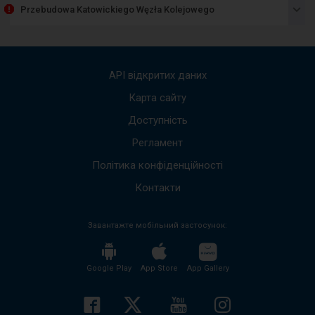
пред
Przebudowa Katowickiego Węzła Kolejowego
спис
пові
Вико
стріл
вгору
API відкритих даних
вниз,
щоб
Карта сайту
пере
Доступність
до
наст
Регламент
пові
Весь
Політика конфіденційності
вміст
пові
Контакти
буде
проч
Завантажте мобільний застосунок:
без
необх
нати
кноп
Google Play
App Store
App Gallery
enter
і
згорн