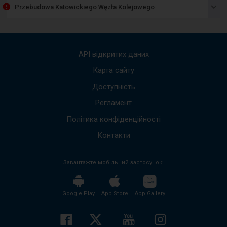
пред
Przebudowa Katowickiego Węzła Kolejowego
спис
пові
Вико
стріл
вгору
API відкритих даних
вниз,
щоб
Карта сайту
пере
Доступність
до
наст
Регламент
пові
Весь
Політика конфіденційності
вміст
пові
Контакти
буде
проч
Завантажте мобільний застосунок:
без
необх
нати
кноп
Google Play
App Store
App Gallery
enter
і
згорн