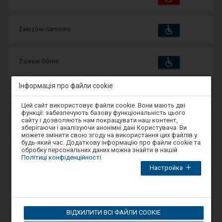
та
зручності
операції:
Пристосування
Доступні
Zakrzów-Sarnowo
та
зручності
операції:
Пристосування
Доступні
Zalesie Górne
та
зручності
операції:
Інформація про файли cookie
Пристосування
Доступні
Zalesie Krasieńskie
та
Увага,
зручності
операції:
Цей сайт використовує файли cookie. Вони мають дві
ви
функції: забезпечують базову функціональність цього
перебуваєте
сайту і дозволяють нам покращувати наш контент,
в
Пристосування
Доступні
Zamek Bulowicki
зберігаючи і аналізуючи анонімні дані Користувача. Ви
та
модальному
можете змінити свою згоду на використання цих файлів у
зручності
операції:
вікні.
будь-який час. Додаткову інформацію про файли cookie та
Щоб
обробку персональних даних можна знайти в нашій
закрити
Пристосування
Політиці конфіденційності
.
Доступні
Zamość
модальне
та
зручності
Настройка
операції:
вікно,
виберіть
один
Пристосування
Доступні
Zamość Starówka
з
та
варіантів,
зручності
операції:
доступних
ВІДХИЛИТИ ВСІ ФАЙЛИ COOKIE
в
кінці
Пристосування
Доступні