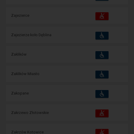
зручності
операції:
Пристосування
Доступні
Zajezierce
та
зручності
операції:
Пристосування
Доступні
Zajezierze koło Dęblina
та
зручності
операції:
Пристосування
Доступні
Zaklików
та
зручності
операції:
Пристосування
Доступні
Zaklików Miasto
та
зручності
операції:
Пристосування
Доступні
Zakopane
та
зручності
операції:
Пристосування
Доступні
Zakrzewo Złotowskie
та
зручності
операції:
Пристосування
Доступні
Zakrzów Kotowice