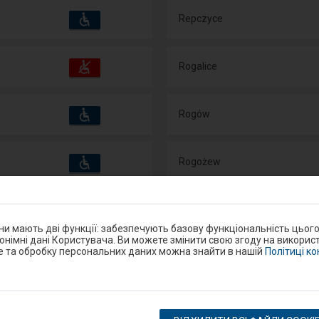
Пристосування
Доступні
Repczyce
та
зручності
операції:
Пристосування
Доступні
Rogalice
та
зручності
операції:
Пристосування
Доступні
Rogów
та
зручності
операції:
Пристосування
Доступні
Rogożew
та
зручності
операції:
Пристосування
Доступні
Rogoźnica koło Rzeszowa
та
зручності
операції:
они мають дві функції: забезпечують базову функціональність цьог
нонімні дані Користувача. Ви можете змінити свою згоду на використ
e та обробку персональних даних можна знайти в нашій
Політиці к
Пристосування
Доступні
Rogóźno Pomorskie
та
зручності
операції:
Пристосування
Доступні
Rokiciny
та