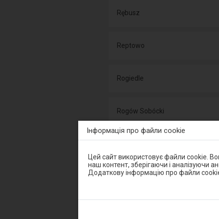
Rębusz
Reptowo
Rogiedle
Rogów Sobócki
Інформація про файли cookie
Rogoźnica
Увага,
Цей сайт використовує файли cookie. В
ви
наш контент, зберігаючи і аналізуючи а
перебуваєте
Додаткову інформацію про файли cooki
Rogóżno koło Łańcuta
в
модальному
вікні.
Щоб
закрити
Rogoźno Wielkopolskie
модальне