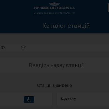
Каталог
Головна
станцій
сторінка
Каталог станцій
RY
RZ
Введіть назву станції
Станції знайдено
Пристосування
Доступні
Rębiszów
та
зручності
операції: