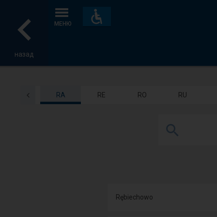
Пристосування
та
МЕНЮ
зручності
назад
RA
RE
RO
RU
Rębiechowo