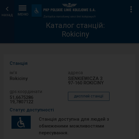
Каталог
Головна
Ін
Пристосування
та
назад
МЕНЮ
станцій
сторінка
зручності
Каталог станцій:
Rokiciny
Станція
ім′я
адреса
Rokiciny
SIENKIEWICZA 3
97-160 ROKICINY
gps координати
дисплей станції
51,6675286
19,7807122
Статус доступності
Станція доступна для людей з
обмеженими можливостями
пересування.