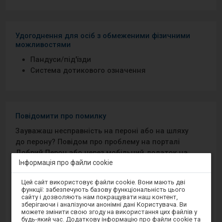
Удогоднення для осіб з обмеженими фізичними
можливостями
Пандуси/під′їзди
Система дотикового означення
Повідомити про помилку
Зауважаш несправність на пероні або на шляху
до перону? Повідом про проблему на порталі
Добрий Перон або через мобільний додаток на
Інформація про файли cookie
Android/iOS.
Увага,
Цей сайт використовує файли cookie. Вони мають дві
ви
Sprawny Peron
функції: забезпечують базову функціональність цього
перебуваєте
сайту і дозволяють нам покращувати наш контент,
в
зберігаючи і аналізуючи анонімні дані Користувача. Ви
модальному
Google Play
можете змінити свою згоду на використання цих файлів у
вікні.
будь-який час. Додаткову інформацію про файли cookie та