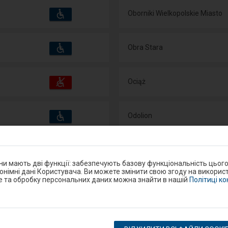
Пристосування
Доступні
Oborniki Wielkopolskie Miasto
та
зручності
операції:
Пристосування
Доступні
Obra Stara
та
зручності
операції:
Пристосування
Доступні
Ociąż
та
зручності
операції:
Пристосування
Доступні
Odolion
та
зручності
операції:
Пристосування
Доступні
Ograszka
та
зручності
операції:
они мають дві функції: забезпечують базову функціональність цьог
нонімні дані Користувача. Ви можете змінити свою згоду на використ
e та обробку персональних даних можна знайти в нашій
Політиці к
Пристосування
Доступні
Okmiany
та
зручності
операції:
Пристосування
Доступні
Okrąglica
та