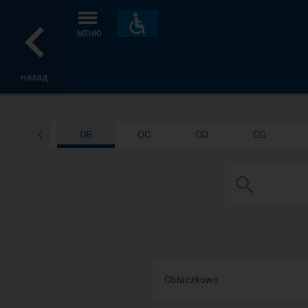
Пристосування
та
МЕНЮ
зручності
назад
OB
OC
OD
OG
Obłaczkowo