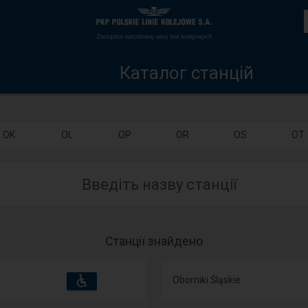
Каталог
Головна
станцій
сторінка
Каталог станцій
OK
OL
OP
OR
OS
OT
Введіть назву станції
Станції знайдено
Пристосування
Доступні
Oborniki Śląskie
та
зручності
операції: