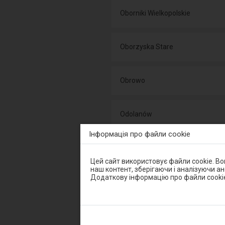
Oborniki Wielkopolskie
Oborzyska Stare
Obrowo
Odolanów
Інформація про файли cookie
Ognica
Увага,
Цей сайт використовує файли cookie. В
ви
наш контент, зберігаючи і аналізуючи а
перебуваєте
Додаткову інформацію про файли cooki
Ogrodniki
в
модальному
вікні.
Щоб
закрити
Okonek
модальне