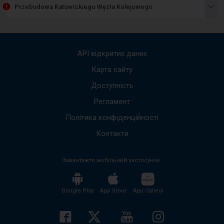
пред
Przebudowa Katowickiego Węzła Kolejowego
спис
пові
Вико
стріл
вгору
API відкритих даних
вниз,
щоб
Карта сайту
пере
Доступність
до
наст
Регламент
пові
Весь
Політика конфіденційності
вміст
пові
Контакти
буде
проч
Завантажте мобільний застосунок:
без
необх
нати
кноп
Google Play
App Store
App Gallery
enter
і
згорн