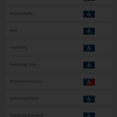
зручності
операції:
Пристосування
Доступні
Tarchały Wielkie
та
зручності
операції:
Пристосування
Доступні
Tarło
та
зручності
операції:
Пристосування
Доступні
Tarnobrzeg
та
зручності
операції:
Пристосування
Доступні
Tarnobrzeg Ocice
та
зручності
операції:
Пристосування
Доступні
Tarnobrzeg Olszynka
та
зручності
операції:
Пристосування
Доступні
Tarnobrzeg Sobów
та
зручності
операції:
Пристосування
Доступні
Tarnobrzeg Wielowieś