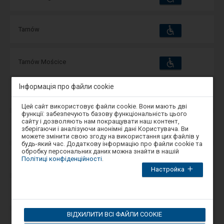
та
зручності
операції:
Пристосування
Доступні
Tarnów
та
зручності
операції:
Пристосування
Доступні
Tarnów Mościce
та
зручності
операції:
Інформація про файли cookie
Пристосування
Доступні
Tarnów Opolski
та
Увага,
зручності
операції:
Цей сайт використовує файли cookie. Вони мають дві
ви
функції: забезпечують базову функціональність цього
перебуваєте
сайту і дозволяють нам покращувати наш контент,
в
Пристосування
Доступні
Tarnowiec
зберігаючи і аналізуючи анонімні дані Користувача. Ви
та
модальному
можете змінити свою згоду на використання цих файлів у
зручності
операції:
вікні.
будь-який час. Додаткову інформацію про файли cookie та
Щоб
обробку персональних даних можна знайти в нашій
закрити
Пристосування
Політиці конфіденційності
.
Доступні
Tarnowiec Brzeski
модальне
та
зручності
Настройка
операції:
вікно,
виберіть
один
Пристосування
Доступні
Tarnowo Pomorskie
з
та
варіантів,
зручності
операції:
доступних
ВІДХИЛИТИ ВСІ ФАЙЛИ COOKIE
в
кінці
Пристосування
Доступні