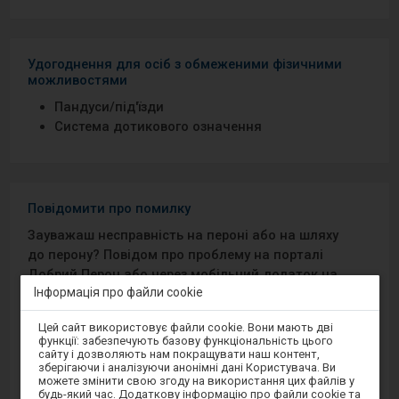
Удогоднення для осіб з обмеженими фізичними
можливостями
Пандуси/під′їзди
Система дотикового означення
Повідомити про помилку
Зауважаш несправність на пероні або на шляху
до перону? Повідом про проблему на порталі
Добрий Перон або через мобільний додаток на
Інформація про файли cookie
Android/iOS.
Увага,
Цей сайт використовує файли cookie. Вони мають дві
ви
Sprawny Peron
функції: забезпечують базову функціональність цього
перебуваєте
сайту і дозволяють нам покращувати наш контент,
в
зберігаючи і аналізуючи анонімні дані Користувача. Ви
модальному
Google Play
можете змінити свою згоду на використання цих файлів у
вікні.
будь-який час. Додаткову інформацію про файли cookie та