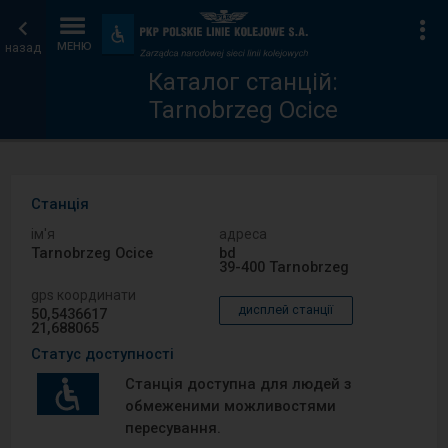
Каталог
Головна
Ін
Пристосування
та
назад
МЕНЮ
станцій
сторінка
зручності
Каталог станцій:
Tarnobrzeg Ocice
Станція
ім′я
адреса
Tarnobrzeg Ocice
bd
39-400 Tarnobrzeg
gps координати
дисплей станції
50,5436617
21,688065
Статус доступності
Станція доступна для людей з
обмеженими можливостями
пересування.