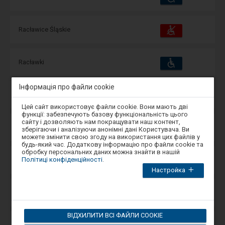
та
зручності
операції:
Пристосування
Доступні
Racławice Śląskie
та
зручності
операції:
Пристосування
Доступні
Racławki
та
зручності
операції:
Інформація про файли cookie
Пристосування
Доступні
Radkowice
та
Увага,
зручності
операції:
Цей сайт використовує файли cookie. Вони мають дві
ви
функції: забезпечують базову функціональність цього
перебуваєте
сайту і дозволяють нам покращувати наш контент,
в
Пристосування
Доступні
Radliczyce
зберігаючи і аналізуючи анонімні дані Користувача. Ви
та
модальному
можете змінити свою згоду на використання цих файлів у
зручності
операції:
вікні.
будь-який час. Додаткову інформацію про файли cookie та
Щоб
обробку персональних даних можна знайти в нашій
закрити
Пристосування
Політиці конфіденційності
.
Доступні
Radlin Obszary
модальне
та
зручності
Настройка
операції:
вікно,
виберіть
один
Пристосування
Доступні
Radlin Wielkopolski
з
та
варіантів,
зручності
операції:
доступних
ВІДХИЛИТИ ВСІ ФАЙЛИ COOKIE
в
кінці
Пристосування
Доступні