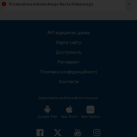
пред
Przebudowa Katowickiego Węzła Kolejowego
спис
пові
Вико
стріл
вгору
API відкритих даних
вниз,
щоб
Карта сайту
пере
Доступність
до
наст
Регламент
пові
Весь
Політика конфіденційності
вміст
пові
Контакти
буде
проч
Завантажте мобільний застосунок:
без
необх
нати
кноп
Google Play
App Store
App Gallery
enter
і
згорн