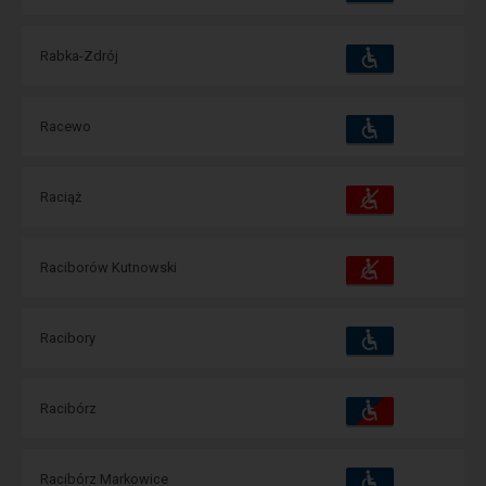
зручності
операції:
Пристосування
Доступні
Rabka-Zdrój
та
зручності
операції:
Пристосування
Доступні
Racewo
та
зручності
операції:
Пристосування
Доступні
Raciąż
та
зручності
операції:
Пристосування
Доступні
Raciborów Kutnowski
та
зручності
операції:
Пристосування
Доступні
Racibory
та
зручності
операції:
Пристосування
Доступні
Racibórz
та
зручності
операції:
Пристосування
Доступні
Racibórz Markowice