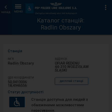
Каталог
Головна
Ін
Пристосування
та
назад
МЕНЮ
станцій
сторінка
зручності
Каталог станцій:
Radlin Obszary
Станція
ім′я
адреса
Radlin Obszary
OFIAR REDENU
44-310 WODZISŁAW
ŚLĄSKI
gps координати
дисплей станції
50,0413006
18,4946556
Статус доступності
Станція доступна для людей з
обмеженими можливостями
пересування.