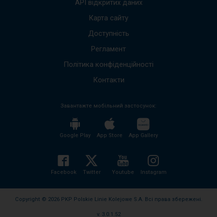
API відкритих даних
вниз,
щоб
Карта сайту
пере
Доступність
до
наст
Регламент
пові
Весь
Політика конфіденційності
вміст
пові
Контакти
буде
проч
Завантажте мобільний застосунок:
без
необх
нати
кноп
Google Play
App Store
App Gallery
enter
і
згорн
розго
Facebook
Twitter
Youtube
Instagram
вміст
пові
Copyright © 2026 PKP Polskie Linie Kolejowe S.A. Всі права збережені.
v. 3.0.1.52