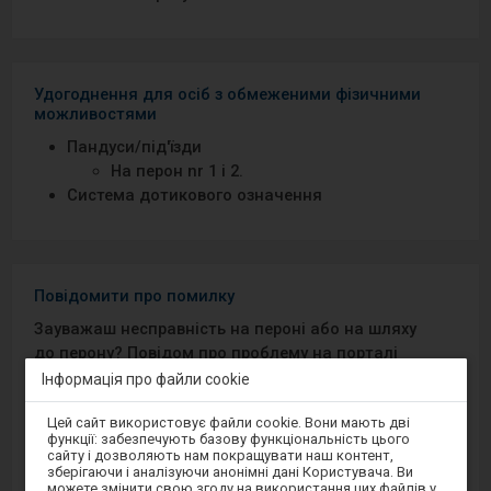
Удогоднення для осіб з обмеженими фізичними
можливостями
Пандуси/під′їзди
На перон nr 1 i 2.
Система дотикового означення
Повідомити про помилку
Зауважаш несправність на пероні або на шляху
до перону? Повідом про проблему на порталі
Добрий Перон або через мобільний додаток на
Інформація про файли cookie
Android/iOS.
Увага,
Цей сайт використовує файли cookie. Вони мають дві
ви
функції: забезпечують базову функціональність цього
перебуваєте
сайту і дозволяють нам покращувати наш контент,
Sprawny Peron
в
зберігаючи і аналізуючи анонімні дані Користувача. Ви
модальному
можете змінити свою згоду на використання цих файлів у