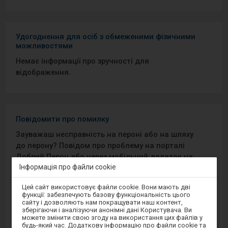
Удогоднення для осіб з обмеженими фізичними
можливостями
Немає інформації про зручності для
відображення.
Повідомити про помилку
Зауважаш несправність на пероні або на шляху
до перону? Повідом про проблему на порталі
Добрий Перон або через мобільний додаток на
Інформація про файли cookie
Android/iOS.
Увага,
Цей сайт використовує файли cookie. Вони мають дві
ви
Sprawny Peron
функції: забезпечують базову функціональність цього
перебуваєте
сайту і дозволяють нам покращувати наш контент,
в
зберігаючи і аналізуючи анонімні дані Користувача. Ви
модальному
Google Play
можете змінити свою згоду на використання цих файлів у
вікні.
будь-який час. Додаткову інформацію про файли cookie та