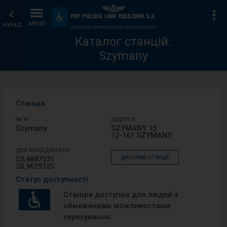
Каталог
Головна
Ін
Пристосування
та
назад
МЕНЮ
станцій
сторінка
зручності
Каталог станцій:
Szymany
Станція
ім′я
адреса
Szymany
SZYMANY 15
12-161 SZYMANY
gps координати
дисплей станції
53,4887531
20,9629125
Статус доступності
Станція доступна для людей з
обмеженими можливостями
пересування.