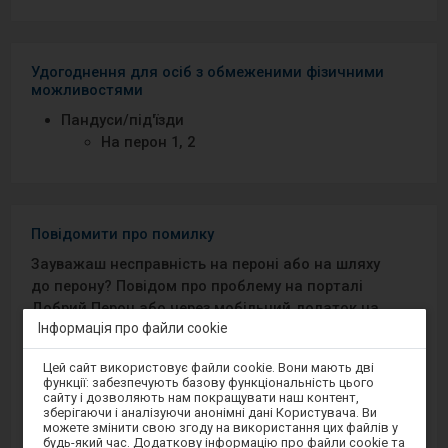
Удогоднення для осіб з обмеженими фізичними
можливостями
Пандуси/під′їзди
На перон 1, 2
Повідомити про помилку
Зауважаш несправність на пероні або на шляху
до перону? Повідом про проблему на порталі
Добрий Перон або через мобільний додаток на
Інформація про файли cookie
Android/iOS.
Увага,
Цей сайт використовує файли cookie. Вони мають дві
ви
Sprawny Peron
функції: забезпечують базову функціональність цього
перебуваєте
сайту і дозволяють нам покращувати наш контент,
в
зберігаючи і аналізуючи анонімні дані Користувача. Ви
модальному
Google Play
можете змінити свою згоду на використання цих файлів у
вікні.
будь-який час. Додаткову інформацію про файли cookie та