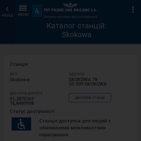
Каталог
Головна
Ін
Пристосування
та
назад
МЕНЮ
станцій
сторінка
зручності
Каталог станцій:
Skokowa
Станція
ім′я
адреса
Skokowa
SKOKOWA 78
55-039 SKOKOWA
gps координати
дисплей станції
51,3870369
16,8489908
Статус доступності
Станція доступна для людей з
обмеженими можливостями
пересування.