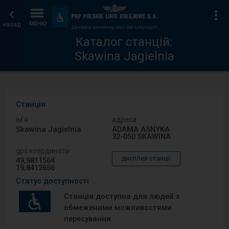
Каталог
Головна
Ін
Пристосування
та
назад
МЕНЮ
станцій
сторінка
зручності
Каталог станцій:
Skawina Jagielnia
Станція
ім′я
адреса
Skawina Jagielnia
ADAMA ASNYKA
32-050 SKAWINA
gps координати
дисплей станції
49,9811564
19,8412656
Статус доступності
Станція доступна для людей з
обмеженими можливостями
пересування.