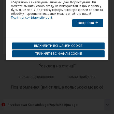
в
зберігаючи і аналізуючи анонімні дані Користувача. Ви
модальному
Sprawny Peron
можете змінити свою згоду на використання цих файлів у
вікні.
будь-який час. Додаткову інформацію про файли cookie та
Щоб
обробку персональних даних можна знайти в нашій
закрити
Google Play
Політиці конфіденційності
.
модальне
Настройка
вікно,
виберіть
один
App Store
з
варіантів,
доступних
ВІДХИЛИТИ ВСІ ФАЙЛИ COOKIE
в
кінці
ПРИЙНЯТИ ВСІ ФАЙЛИ COOKIE
вікна.
Натисніть
tab
для
Розклад на станції
переміщення
по
показ відправлення
показ прибуття
наступних
елементах
у
-
Повідомлення (вміст лише польською мовою)
вікні.
Наст
елем
пред
Przebudowa Katowickiego Węzła Kolejowego
спис
пові