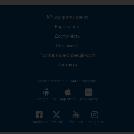
Вико
стріл
вгору
API відкритих даних
вниз,
щоб
Карта сайту
пере
Доступність
до
наст
Регламент
пові
Весь
Політика конфіденційності
вміст
пові
Контакти
буде
проч
Завантажте мобільний застосунок:
без
необх
нати
кноп
Google Play
App Store
App Gallery
enter
і
згорн
розго
Facebook
Twitter
Youtube
Instagram
вміст
пові