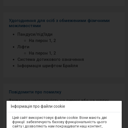
Удогоднення для осіб з обмеженими фізичними
можливостями
Пандуси/під′їзди
На перон 1, 2
Ліфти
На перон 1, 2
Система дотикового означення
Інформація шрифтом Брайля
Повідомити про помилку
Зауважаш несправність на пероні або на шляху
Інформація про файли cookie
до перону? Повідом про проблему на порталі
Добрий Перон або через мобільний додаток на
Увага,
Цей сайт використовує файли cookie. Вони мають дві
Android/iOS.
ви
функції: забезпечують базову функціональність цього
перебуваєте
сайту і дозволяють нам покращувати наш контент,