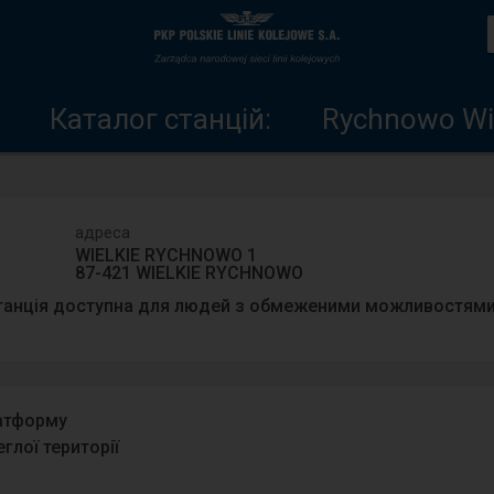
Каталог
Головна
станцій
сторінка
Каталог станцій:
Rychnowo Wie
адреса
WIELKIE RYCHNOWO 1
87-421 WIELKIE RYCHNOWO
танція доступна для людей з обмеженими можливостями
латформу
глої території