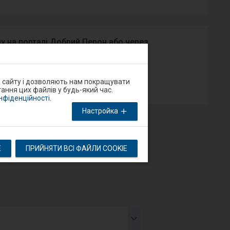
у на порталі Добрий Перон або через
App Store
о сайту і дозволяють нам покращувати
ання цих файлів у будь-який час.
онфіденційності
.
Настройка
E
ПРИЙНЯТИ ВСІ ФАЙЛИ COOKIE
тя
тупний
мент
дставляє