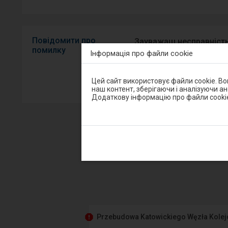
Повідомити про
Зауважаш несправність
помилку
Інформація про файли cookie
мобільний додаток на A
Увага,
Цей сайт використовує файли cookie. В
Sprawny P
ви
наш контент, зберігаючи і аналізуючи а
перебуваєте
Додаткову інформацію про файли cooki
в
модальному
вікні.
Щоб
закрити
модальне
вікно,
п
виберіть
один
з
варіантів,
доступних
в
кінці
вікна.
Przebudowa Katowickiego Węzła Kole
Натисніть