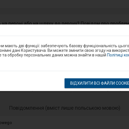
 на пероні або на шляху до перону? Повідом про проблем
ndroid/iOS.
Google Play
они мають дві функції: забезпечують базову функціональність цьог
eron
нонімні дані Користувача. Ви можете змінити свою згоду на використ
e та обробку персональних даних можна знайти в нашій
Політиці к
Розклад на станції
ВІДХИЛИТИ ВСІ ФАЙЛИ COOKI
оказ відправлення
показ прибут
-
Повідомлення (вміст лише польською мовою)
Нас
еле
jowego
пре