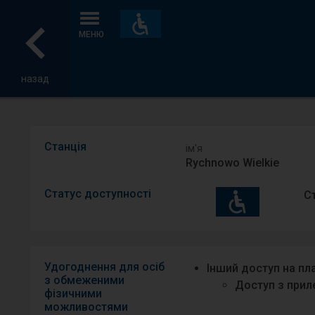
Пристосування
та
МЕНЮ
зручності
назад
Станція
ім′я
Rychnowo Wielkie
Статус доступності
С
Удогоднення для осіб
Інший доступ на п
з обмеженими
Доступ з приле
фізичними
можливостями