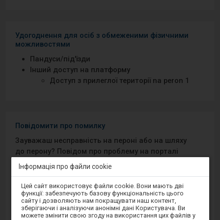
Удогоднення для осіб з обмеженими фізичними
можливостями
Пандуси/під′їзди
Інший доступ на платформу
Доступ з прилеглої території na peron 1
Повідомити про помилку
Зауважаш несправність на пероні або на шляху
до перону? Повідом про проблему на порталі
Добрий Перон або через мобільний додаток на
Інформація про файли cookie
Android/iOS.
Увага,
Цей сайт використовує файли cookie. Вони мають дві
ви
функції: забезпечують базову функціональність цього
перебуваєте
Sprawny Peron
сайту і дозволяють нам покращувати наш контент,
в
зберігаючи і аналізуючи анонімні дані Користувача. Ви
модальному
можете змінити свою згоду на використання цих файлів у
вікні.
Google Play