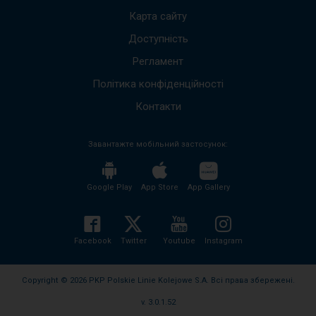
щоб
Карта сайту
пере
Доступність
до
наст
Регламент
пові
Весь
Політика конфіденційності
вміст
пові
Контакти
буде
проч
Завантажте мобільний застосунок:
без
необх
нати
кноп
Google Play
App Store
App Gallery
enter
і
згорн
розго
Facebook
Twitter
Youtube
Instagram
вміст
пові
Copyright © 2026 PKP Polskie Linie Kolejowe S.A. Всі права збережені.
v. 3.0.1.52