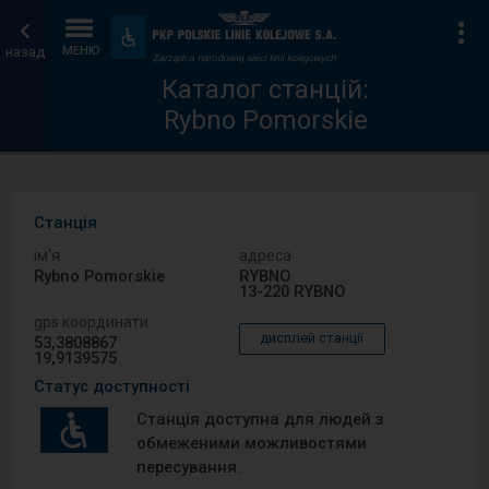
Каталог
Головна
Ін
Пристосування
та
назад
МЕНЮ
станцій
сторінка
зручності
Каталог станцій:
Rybno Pomorskie
Станція
ім′я
адреса
Rybno Pomorskie
RYBNO
13-220 RYBNO
gps координати
дисплей станції
53,3808867
19,9139575
Статус доступності
Станція доступна для людей з
обмеженими можливостями
пересування.