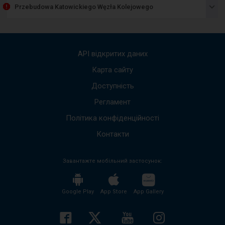
пред
Przebudowa Katowickiego Węzła Kolejowego
спис
пові
Вико
стріл
вгору
API відкритих даних
вниз,
щоб
Карта сайту
пере
Доступність
до
наст
Регламент
пові
Весь
Політика конфіденційності
вміст
пові
Контакти
буде
проч
Завантажте мобільний застосунок:
без
необх
нати
кноп
Google Play
App Store
App Gallery
enter
і
згорн