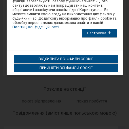
функції: забезпечують базову функціональність цього
перебуваєте
сайту і дозволяють нам покращувати наш контент,
Android/iOS.
в
зберігаючи і аналізуючи анонімні дані Користувача. Ви
модальному
можете змінити свою згоду на використання цих файлів у
вікні.
будь-який час. Додаткову інформацію про файли cookie та
Sprawny Peron
Щоб
обробку персональних даних можна знайти в нашій
закрити
Політиці конфіденційності
.
модальне
Google Play
Настройка
вікно,
виберіть
один
з
варіантів,
App Store
доступних
ВІДХИЛИТИ ВСІ ФАЙЛИ COOKIE
в
кінці
ПРИЙНЯТИ ВСІ ФАЙЛИ COOKIE
вікна.
Натисніть
tab
для
переміщення
Розклад на станції
по
наступних
елементах
показ відправлення
показ прибуття
у
вікні.
-
Повідомлення (вміст лише польською мовою)
Наст
елем