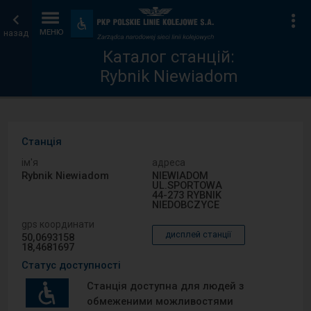
Каталог
Головна
Ін
Пристосування
та
назад
МЕНЮ
станцій
сторінка
зручності
Каталог станцій:
Rybnik Niewiadom
Станція
ім′я
адреса
Rybnik Niewiadom
NIEWIADOM
UL.SPORTOWA
44-273 RYBNIK
NIEDOBCZYCE
gps координати
дисплей станції
50,0693158
18,4681697
Статус доступності
Станція доступна для людей з
обмеженими можливостями