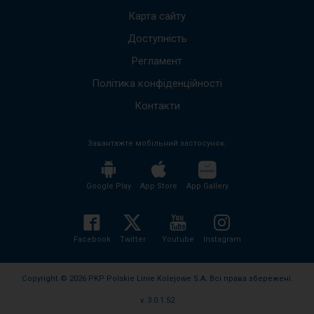
щоб
Карта сайту
пере
Доступність
до
наст
Регламент
пові
Весь
Політика конфіденційності
вміст
пові
Контакти
буде
проч
Завантажте мобільний застосунок:
без
необх
нати
кноп
Google Play
App Store
App Gallery
enter
і
згорн
розго
Facebook
Twitter
Youtube
Instagram
вміст
пові
Copyright © 2026 PKP Polskie Linie Kolejowe S.A. Всі права збережені.
v. 3.0.1.52