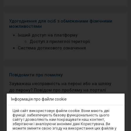
Удогоднення для осіб з обмеженими фізичними
можливостями
Інший доступ на платформу
Доступ з прилеглої території
Система дотикового означення
Повідомити про помилку
Зауважаш несправність на пероні або на шляху
до перону? Повідом про проблему на порталі
Добрий Перон або через мобільний додаток на
Інформація про файли cookie
Android/iOS.
Увага,
Цей сайт використовує файли cookie. Вони мають дві
ви
функції: забезпечують базову функціональність цього
перебуваєте
Sprawny Peron
сайту і дозволяють нам покращувати наш контент,
в
зберігаючи і аналізуючи анонімні дані Користувача. Ви
модальному
можете змінити свою згоду на використання цих файлів у
вікні.
Google Play