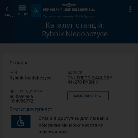
Каталог
Головна
Ін
Пристосування
та
назад
МЕНЮ
станцій
сторінка
зручності
Каталог станцій:
Rybnik Niedobczyce
Станція
ім′я
адреса
Rybnik Niedobczyce
ONUFREGO ZAGŁOBY
44-270 RYBNIK
gps координати
дисплей станції
50,0659556
18,4956772
Статус доступності
Станція доступна для людей з
обмеженими можливостями
пересування.