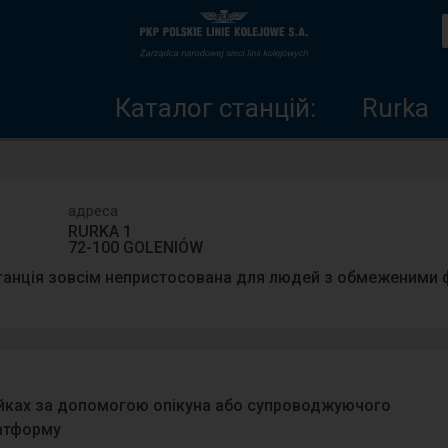
Каталог
Головна
станцій
сторінка
Каталог станцій:
Rurka
адреса
RURKA 1
72-100 GOLENIÓW
танція зовсім непристосована для людей з обмеженими
ейках за допомогою опікуна або супроводжуючого
латформу