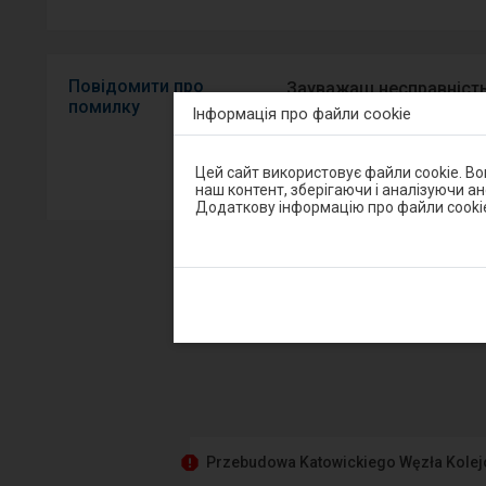
Повідомити про
Зауважаш несправність
помилку
Інформація про файли cookie
мобільний додаток на A
Увага,
Цей сайт використовує файли cookie. В
Sprawny P
ви
наш контент, зберігаючи і аналізуючи а
перебуваєте
Додаткову інформацію про файли cooki
в
модальному
вікні.
Щоб
закрити
модальне
вікно,
п
виберіть
один
з
варіантів,
доступних
в
кінці
вікна.
Przebudowa Katowickiego Węzła Kole
Натисніть