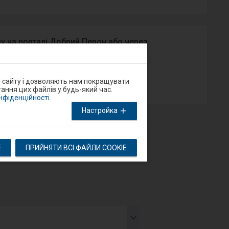
у на порталі Добрий Перон або через
App Store
о сайту і дозволяють нам покращувати
ання цих файлів у будь-який час.
онфіденційності
.
Настройка
E
ПРИЙНЯТИ ВСІ ФАЙЛИ COOKIE
тя
тупний
мент
дставляє