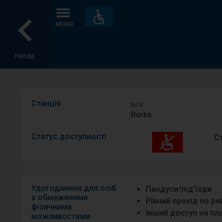
Пристосування
та
МЕНЮ
зручності
назад
Станція
ім′я
Rurka
Статус доступності
С
Удогоднення для осіб
Пандуси/під′їзди
з обмеженими
Рівний прохід по р
фізичними
Інший доступ на п
можливостями