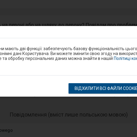
 на пероні або на шляху до перону? Повідом про проблем
ndroid/iOS.
Google Play
они мають дві функції: забезпечують базову функціональність цьог
eron
нонімні дані Користувача. Ви можете змінити свою згоду на використ
e та обробку персональних даних можна знайти в нашій
Політиці к
Розклад на станції
ВІДХИЛИТИ ВСІ ФАЙЛИ COOKI
оказ відправлення
показ прибут
-
Повідомлення (вміст лише польською мовою)
Нас
еле
jowego
пре