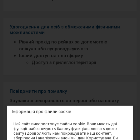
Удогоднення для осіб з обмеженими фізичними
можливостями
Рівний прохід по рейках за допомогою
опікуна або супроводжуючого
Інший доступ на платформу
Доступ з прилеглої території
Повідомити про помилку
Зауважаш несправність на пероні або на шляху
до перону? Повідом про проблему на порталі
Інформація про файли cookie
Добрий Перон або через мобільний додаток на
Android/iOS.
Увага,
Цей сайт використовує файли cookie. Вони мають дві
ви
функції: забезпечують базову функціональність цього
перебуваєте
сайту і дозволяють нам покращувати наш контент,
в
Sprawny Peron
зберігаючи і аналізуючи анонімні дані Користувача. Ви