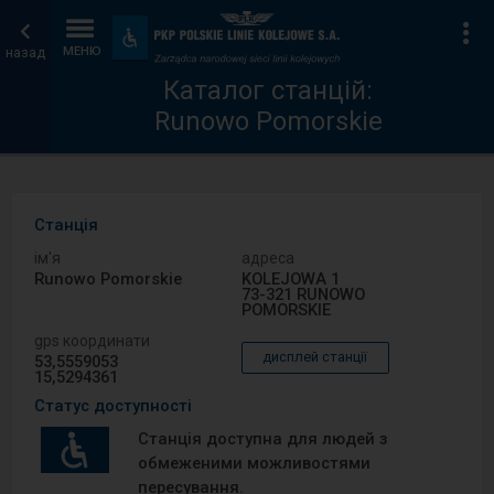
Каталог
Головна
Ін
Пристосування
та
назад
МЕНЮ
станцій
сторінка
зручності
Каталог станцій:
Runowo Pomorskie
Станція
ім′я
адреса
Runowo Pomorskie
KOLEJOWA 1
73-321 RUNOWO
POMORSKIE
gps координати
дисплей станції
53,5559053
15,5294361
Статус доступності
Станція доступна для людей з
обмеженими можливостями
пересування.