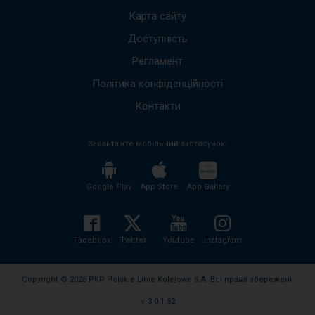
щоб
Карта сайту
пере
Доступність
до
наст
Регламент
пові
Весь
Політика конфіденційності
вміст
пові
Контакти
буде
проч
Завантажте мобільний застосунок:
без
необх
нати
кноп
Google Play
App Store
App Gallery
enter
і
згорн
розго
Facebook
Twitter
Youtube
Instagram
вміст
пові
Copyright © 2026 PKP Polskie Linie Kolejowe S.A. Всі права збережені.
v. 3.0.1.52