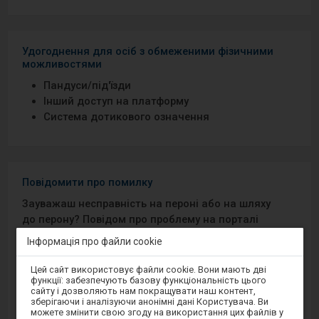
Удогоднення для осіб з обмеженими фізичними
можливостями
Пандуси/під′їзди
Інший доступ на платформу
Система дотикового означення
Повідомити про помилку
Зауважаш несправність на пероні або на шляху
до перону? Повідом про проблему на порталі
Добрий Перон або через мобільний додаток на
Інформація про файли cookie
Android/iOS.
Увага,
Цей сайт використовує файли cookie. Вони мають дві
ви
функції: забезпечують базову функціональність цього
перебуваєте
Sprawny Peron
сайту і дозволяють нам покращувати наш контент,
в
зберігаючи і аналізуючи анонімні дані Користувача. Ви
модальному
можете змінити свою згоду на використання цих файлів у
вікні.
Google Play