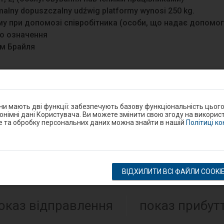
lny dopuszczalny udźwig platformy wynosi 250 kg.
у при допомозі співробітника (особи, що надає допомог
о означення
м Брайля
 на пероні або на шляху до перону? Повідом про проблем
ndroid/iOS.
они мають дві функції: забезпечують базову функціональність цьог
нонімні дані Користувача. Ви можете змінити свою згоду на використ
e та обробку персональних даних можна знайти в нашій
Політиці к
Google Play
eron
ВІДХИЛИТИ ВСІ ФАЙЛИ COOKI
Розклад на станції
оказ відправлення
показ прибут