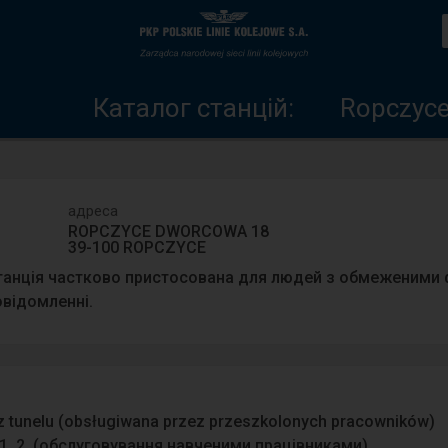
Каталог
Головна
станцій
сторінка
Каталог станцій:
Ropczyc
адреса
ROPCZYCE DWORCOWA 18
39-100 ROPCZYCE
танція частково пристосована для людей з обмеженими 
овідомленні.
 z tunelu (obsługiwana przez przeszkolonych pracowników)
1, 2, (обслуговування навченими працівниками)