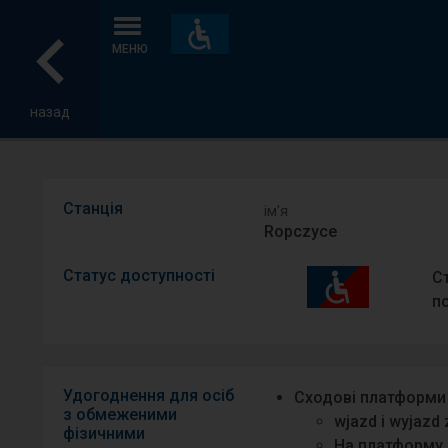
Пристосування
та
МЕНЮ
зручності
назад
Станція
ім′я
Ropczyce
Статус доступності
С
п
Удогоднення для осіб
Сходові платформи
з обмеженими
wjazd i wyjazd
фізичними
На платформу 