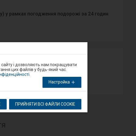
у) у рамках погодження подорожі за 24 годин
у на порталі Добрий Перон або через
о сайту і дозволяють нам покращувати
ання цих файлів у будь-який час.
онфіденційності
.
App Store
Настройка
E
ПРИЙНЯТИ ВСІ ФАЙЛИ COOKIE
тя