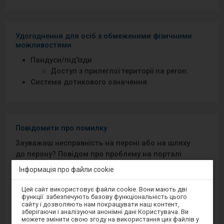
Удогоднення для осіб з обмеженими фізичними
можливостями
Пандуси/під′їзди
Доступ з прилеглої території na peron.
Система дотикового означення
Повідомити про помилку
Зауважаш несправність на пероні або на шляху
до перону? Повідом про проблему на порталі
Добрий Перон або через мобільний додаток на
Інформація про файли cookie
Android/iOS.
Увага,
Цей сайт використовує файли cookie. Вони мають дві
ви
функції: забезпечують базову функціональність цього
перебуваєте
Sprawny Peron
сайту і дозволяють нам покращувати наш контент,
в
зберігаючи і аналізуючи анонімні дані Користувача. Ви
модальному
можете змінити свою згоду на використання цих файлів у
вікні.
Google Play