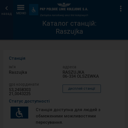
Каталог
Головна
Ін
Пристосування
та
назад
МЕНЮ
станцій
сторінка
зручності
Каталог станцій:
Raszujka
Станція
ім′я
адреса
Raszujka
RASZUJKA
06-334 OLSZEWKA
gps координати
дисплей станції
53,2458303
21,0043225
Статус доступності
Станція доступна для людей з
обмеженими можливостями
пересування.