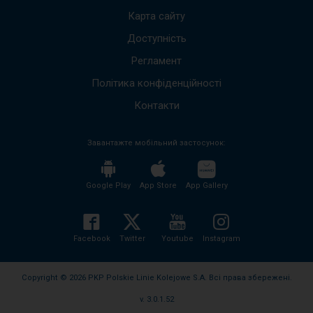
щоб
Карта сайту
пере
Доступність
до
наст
Регламент
пові
Весь
Політика конфіденційності
вміст
пові
Контакти
буде
проч
Завантажте мобільний застосунок:
без
необх
нати
кноп
Google Play
App Store
App Gallery
enter
і
згорн
розго
Facebook
Twitter
Youtube
Instagram
вміст
пові
Copyright © 2026 PKP Polskie Linie Kolejowe S.A. Всі права збережені.
v. 3.0.1.52