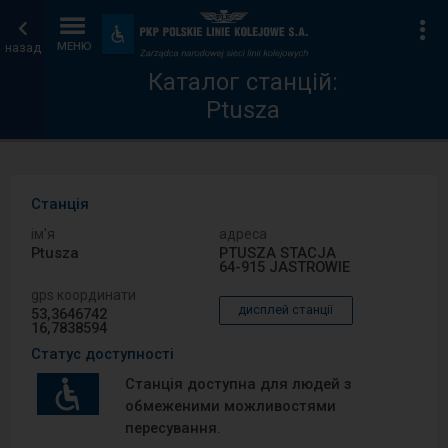
Каталог
Головна
Ін
Пристосування
та
назад
МЕНЮ
станцій
сторінка
зручності
Каталог станцій:
Ptusza
Станція
ім′я
адреса
Ptusza
PTUSZA STACJA
64-915 JASTROWIE
gps координати
дисплей станції
53,3646742
16,7838594
Статус доступності
Станція доступна для людей з
обмеженими можливостями
пересування.