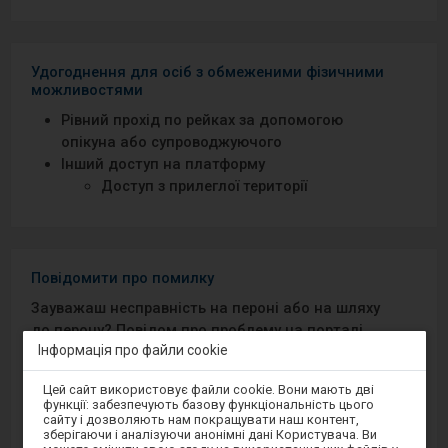
Удогоднення для осіб з обмеженими фізичними
можливостями
Рівний прохід по рейках за допомогою
опікуна або супроводжуючого
Інший доступ на платформу
Доступ з прилеглої території
Повідомити про помилку
Зауважаш несправність на пероні або на шляху
до перону? Повідом про проблему на порталі
Інформація про файли cookie
Добрий Перон або через мобільний додаток на
Android/iOS.
Увага,
Цей сайт використовує файли cookie. Вони мають дві
ви
функції: забезпечують базову функціональність цього
перебуваєте
сайту і дозволяють нам покращувати наш контент,
Sprawny Peron
в
зберігаючи і аналізуючи анонімні дані Користувача. Ви
модальному