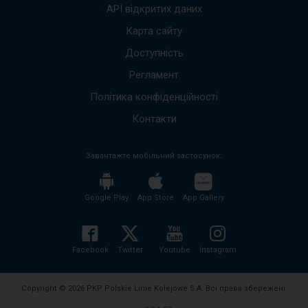
вгору
API відкритих даних
вниз,
щоб
Карта сайту
пере
Доступність
до
наст
Регламент
пові
Весь
Політика конфіденційності
вміст
пові
Контакти
буде
проч
Завантажте мобільний застосунок:
без
необх
нати
кноп
Google Play
App Store
App Gallery
enter
і
згорн
розго
Facebook
Twitter
Youtube
Instagram
вміст
пові
Copyright © 2026 PKP Polskie Linie Kolejowe S.A. Всі права збережені.