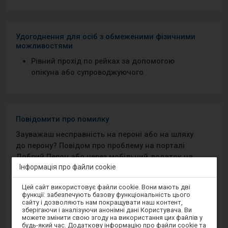
Удогоднення для осіб з обмеженими фізичними
можливостями
Рівний прохід по рейках за допомогою
опікуна або супроводжуючого
Повідомити про помилку
Зауважаш несправність на пероні або на шляху
до перону? Повідом про проблему на порталі
Добрий Перон або через мобільний додаток на
Інформація про файли cookie
Android/iOS.
Увага,
Цей сайт використовує файли cookie. Вони мають дві
ви
Sprawny Peron
функції: забезпечують базову функціональність цього
перебуваєте
сайту і дозволяють нам покращувати наш контент,
в
зберігаючи і аналізуючи анонімні дані Користувача. Ви
модальному
Google Play
можете змінити свою згоду на використання цих файлів у
вікні.
будь-який час. Додаткову інформацію про файли cookie та