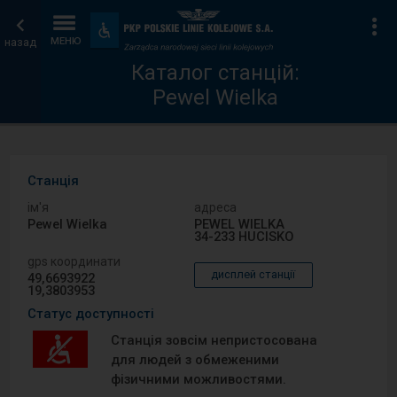
Каталог
Головна
Ін
Пристосування
та
назад
МЕНЮ
станцій
сторінка
зручності
Каталог станцій:
Pewel Wielka
Станція
ім′я
адреса
Pewel Wielka
PEWEL WIELKA
34-233 HUCISKO
gps координати
дисплей станції
49,6693922
19,3803953
Статус доступності
Станція зовсім непристосована
для людей з обмеженими
фізичними можливостями.