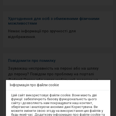
Удогоднення для осіб з обмеженими фізичними
можливостями
Немає інформації про зручності для
відображення.
Повідомити про помилку
Зауважаш несправність на пероні або на шляху
до перону? Повідом про проблему на порталі
Добрий Перон або через мобільний додаток на
Інформація про файли cookie
Android/iOS.
Увага,
Цей сайт використовує файли cookie. Вони мають дві
ви
Sprawny Peron
функції: забезпечують базову функціональність цього
перебуваєте
сайту і дозволяють нам покращувати наш контент,
в
зберігаючи і аналізуючи анонімні дані Користувача. Ви
модальному
Google Play
можете змінити свою згоду на використання цих файлів у
вікні.
будь-який час. Додаткову інформацію про файли cookie та