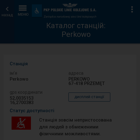
Каталог
Головна
Ін
Пристосування
та
назад
МЕНЮ
станцій
сторінка
зручності
Каталог станцій:
Perkowo
Станція
ім′я
адреса
Perkowo
PERKOWO
67-418 PRZEMĘT
gps координати
дисплей станції
52,0035153
16,2700383
Статус доступності
Станція зовсім непристосована
для людей з обмеженими
фізичними можливостями.