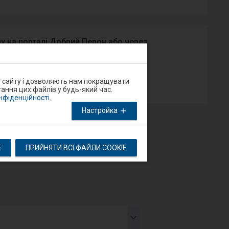
у на порталі Добрий Перон або через
App Store
о сайту і дозволяють нам покращувати
ання цих файлів у будь-який час.
онфіденційності
.
Настройка
E
ПРИЙНЯТИ ВСІ ФАЙЛИ COOKIE
тя
тупний
мент
дставляє