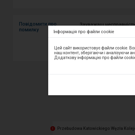
Повідомити про
Зауважаш несправність
помилку
Інформація про файли cookie
мобільний додаток на A
Увага,
Цей сайт використовує файли cookie. В
Sprawny P
ви
наш контент, зберігаючи і аналізуючи а
перебуваєте
Додаткову інформацію про файли cooki
в
модальному
вікні.
Щоб
закрити
модальне
вікно,
п
виберіть
один
з
варіантів,
доступних
в
кінці
вікна.
Przebudowa Katowickiego Węzła Kole
Натисніть