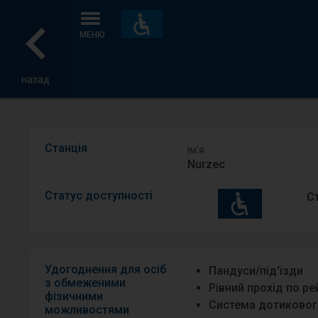
Пристосування
та
МЕНЮ
зручності
назад
Станція
ім′я
Nurzec
Статус доступності
С
Удогоднення для осіб
Пандуси/під′їзди
з обмеженими
Рівний прохід по р
фізичними
Система дотиковог
можливостями