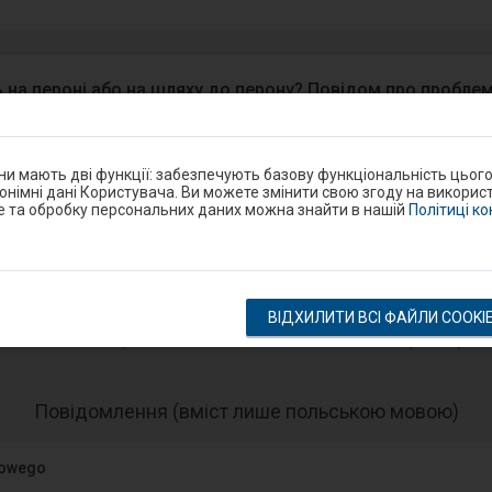
 на пероні або на шляху до перону? Повідом про проблем
ndroid/iOS.
Google Play
они мають дві функції: забезпечують базову функціональність цьог
eron
нонімні дані Користувача. Ви можете змінити свою згоду на використ
e та обробку персональних даних можна знайти в нашій
Політиці к
Розклад на станції
ВІДХИЛИТИ ВСІ ФАЙЛИ COOKI
оказ відправлення
показ прибут
-
Повідомлення (вміст лише польською мовою)
Нас
еле
jowego
пре