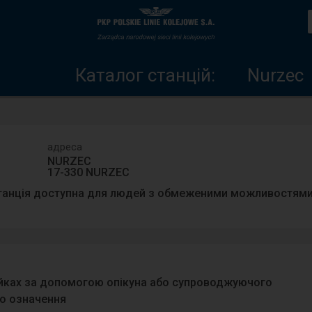
Каталог
Головна
станцій
сторінка
Каталог станцій:
Nurzec
адреса
NURZEC
17-330 NURZEC
танція доступна для людей з обмеженими можливостями
ейках за допомогою опікуна або супроводжуючого
о означення