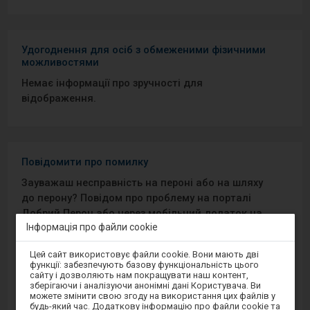
Удогоднення для осіб з обмеженими фізичними
можливостями
Немає інформації про зручності для
відображення.
Повідомити про помилку
Зауважаш несправність на пероні або на шляху
до перону? Повідом про проблему на порталі
Добрий Перон або через мобільний додаток на
Інформація про файли cookie
Android/iOS.
Увага,
Цей сайт використовує файли cookie. Вони мають дві
ви
Sprawny Peron
функції: забезпечують базову функціональність цього
перебуваєте
сайту і дозволяють нам покращувати наш контент,
в
зберігаючи і аналізуючи анонімні дані Користувача. Ви
модальному
Google Play
можете змінити свою згоду на використання цих файлів у
вікні.
будь-який час. Додаткову інформацію про файли cookie та