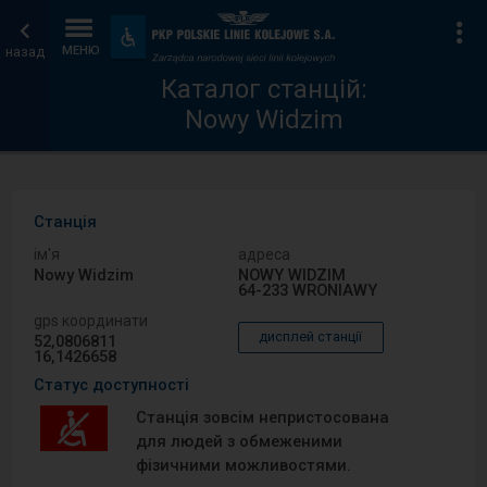
Каталог
Головна
Ін
Пристосування
та
назад
МЕНЮ
станцій
сторінка
зручності
Каталог станцій:
Nowy Widzim
Станція
ім′я
адреса
Nowy Widzim
NOWY WIDZIM
64-233 WRONIAWY
gps координати
дисплей станції
52,0806811
16,1426658
Статус доступності
Станція зовсім непристосована
для людей з обмеженими
фізичними можливостями.