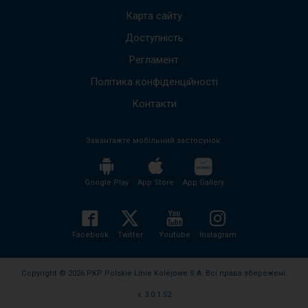
щоб
Карта сайту
пере
Доступність
до
наст
Регламент
пові
Весь
Політика конфіденційності
вміст
пові
Контакти
буде
проч
Завантажте мобільний застосунок:
без
необх
нати
кноп
Google Play
App Store
App Gallery
enter
і
згорн
розго
Facebook
Twitter
Youtube
Instagram
вміст
пові
Copyright © 2026 PKP Polskie Linie Kolejowe S.A. Всі права збережені.
v. 3.0.1.52