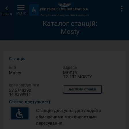
Каталог
Головна
Ін
Пристосування
та
назад
МЕНЮ
станцій
сторінка
зручності
Каталог станцій:
Mosty
Станція
ім′я
адреса
Mosty
MOSTY
72-132 MOSTY
gps координати
дисплей станції
53,5740392
14,9399911
Статус доступності
Станція доступна для людей з
обмеженими можливостями
пересування.