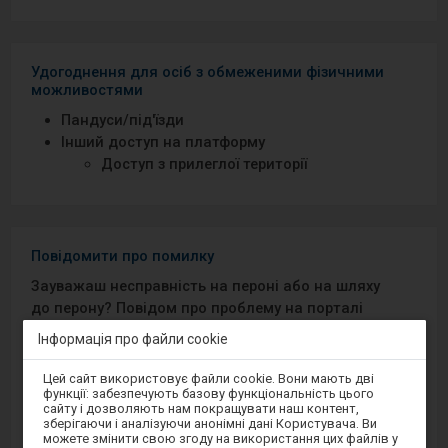
Удогоднення для осіб з обмеженими фізичними
можливостями
Пандуси/під′їзди
Інший доступ на платформу
Доступ з прилеглої території
Повідомити про помилку
Зауважаш несправність на пероні або на шляху
до перону? Повідом про проблему на порталі
Добрий Перон або через мобільний додаток на
Інформація про файли cookie
Android/iOS.
Увага,
Цей сайт використовує файли cookie. Вони мають дві
ви
функції: забезпечують базову функціональність цього
перебуваєте
Sprawny Peron
сайту і дозволяють нам покращувати наш контент,
в
зберігаючи і аналізуючи анонімні дані Користувача. Ви
модальному
можете змінити свою згоду на використання цих файлів у
вікні.
Google Play