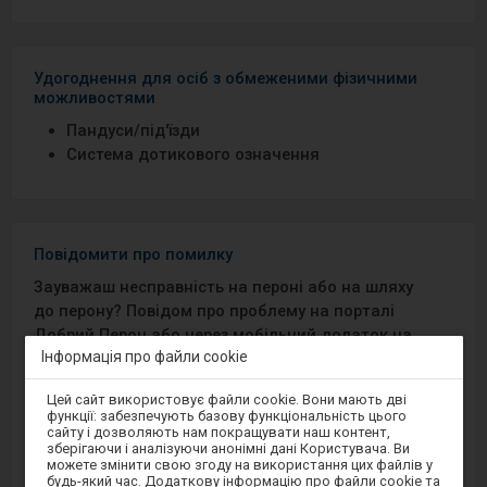
Удогоднення для осіб з обмеженими фізичними
можливостями
Пандуси/під′їзди
Система дотикового означення
Повідомити про помилку
Зауважаш несправність на пероні або на шляху
до перону? Повідом про проблему на порталі
Добрий Перон або через мобільний додаток на
Інформація про файли cookie
Android/iOS.
Увага,
Цей сайт використовує файли cookie. Вони мають дві
ви
Sprawny Peron
функції: забезпечують базову функціональність цього
перебуваєте
сайту і дозволяють нам покращувати наш контент,
в
зберігаючи і аналізуючи анонімні дані Користувача. Ви
модальному
Google Play
можете змінити свою згоду на використання цих файлів у
вікні.
будь-який час. Додаткову інформацію про файли cookie та