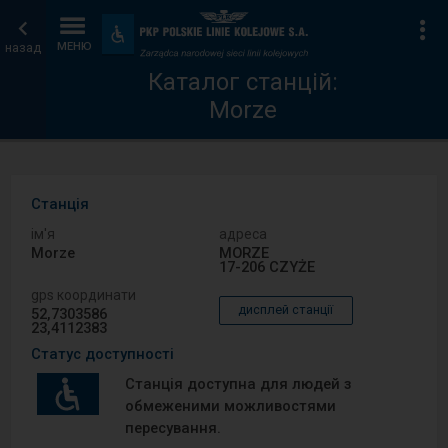
Каталог
Головна
Ін
Пристосування
та
назад
МЕНЮ
станцій
сторінка
зручності
Каталог станцій:
Morze
Станція
ім′я
адреса
Morze
MORZE
17-206 CZYŻE
gps координати
дисплей станції
52,7303586
23,4112383
Статус доступності
Станція доступна для людей з
обмеженими можливостями
пересування.