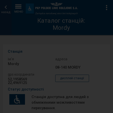
Каталог
Головна
Ін
Пристосування
та
назад
МЕНЮ
станцій
сторінка
зручності
Каталог станцій:
Mordy
Станція
ім′я
адреса
Mordy
08-140 MORDY
gps координати
дисплей станції
52,1958569
22,4969125
Статус доступності
Станція доступна для людей з
обмеженими можливостями
пересування.