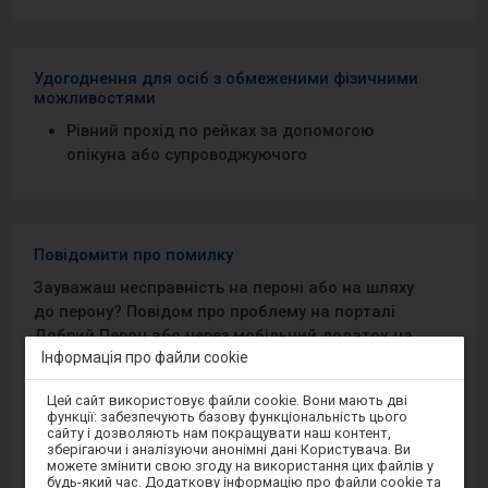
Удогоднення для осіб з обмеженими фізичними
можливостями
Рівний прохід по рейках за допомогою
опікуна або супроводжуючого
Повідомити про помилку
Зауважаш несправність на пероні або на шляху
до перону? Повідом про проблему на порталі
Добрий Перон або через мобільний додаток на
Інформація про файли cookie
Android/iOS.
Увага,
Цей сайт використовує файли cookie. Вони мають дві
ви
Sprawny Peron
функції: забезпечують базову функціональність цього
перебуваєте
сайту і дозволяють нам покращувати наш контент,
в
зберігаючи і аналізуючи анонімні дані Користувача. Ви
модальному
Google Play
можете змінити свою згоду на використання цих файлів у
вікні.
будь-який час. Додаткову інформацію про файли cookie та