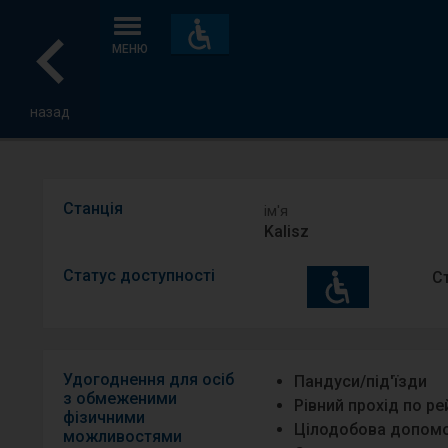
Пристосування
та
МЕНЮ
зручності
назад
Станція
ім′я
Kalisz
Статус доступності
С
Удогоднення для осіб
Пандуси/під′їзди
з обмеженими
Рівний прохід по р
фізичними
Цілодобова допомо
можливостями