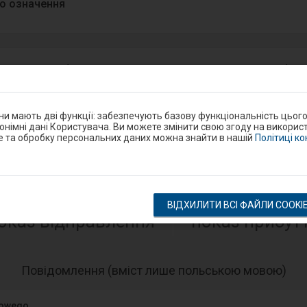
о означення
 на пероні або на шляху до перону? Повідом про проблем
ndroid/iOS.
Google Play
они мають дві функції: забезпечують базову функціональність цьог
eron
нонімні дані Користувача. Ви можете змінити свою згоду на використ
e та обробку персональних даних можна знайти в нашій
Політиці к
Розклад на станції
ВІДХИЛИТИ ВСІ ФАЙЛИ COOKI
оказ відправлення
показ прибут
-
Повідомлення (вміст лише польською мовою)
Нас
еле
jowego