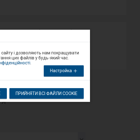
у на порталі Добрий Перон або через
App Store
о сайту і дозволяють нам покращувати
ання цих файлів у будь-який час.
онфіденційності
.
Настройка
E
ПРИЙНЯТИ ВСІ ФАЙЛИ COOKIE
тя
тупний
мент