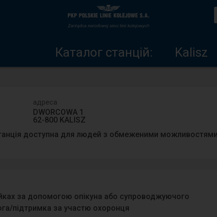
Каталог
Головна
станцій
сторінка
Каталог станцій:
Kalisz
адреса
DWORCOWA 1
62-800 KALISZ
танція доступна для людей з обмеженими можливостями
ейках за допомогою опікуна або супроводжуючого
га/підтримка за участю охоронця