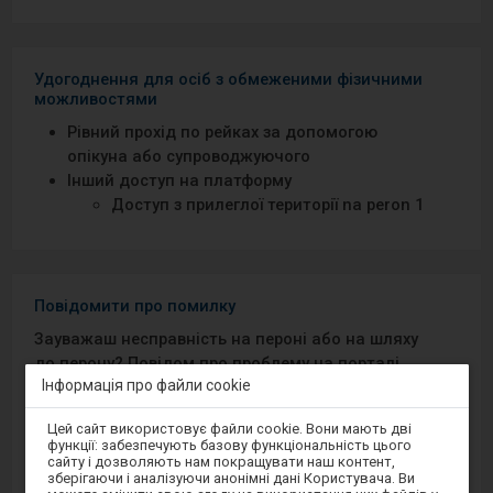
Удогоднення для осіб з обмеженими фізичними
можливостями
Рівний прохід по рейках за допомогою
опікуна або супроводжуючого
Інший доступ на платформу
Доступ з прилеглої території na peron 1
Повідомити про помилку
Зауважаш несправність на пероні або на шляху
до перону? Повідом про проблему на порталі
Інформація про файли cookie
Добрий Перон або через мобільний додаток на
Android/iOS.
Увага,
Цей сайт використовує файли cookie. Вони мають дві
ви
функції: забезпечують базову функціональність цього
перебуваєте
сайту і дозволяють нам покращувати наш контент,
Sprawny Peron
в
зберігаючи і аналізуючи анонімні дані Користувача. Ви
модальному