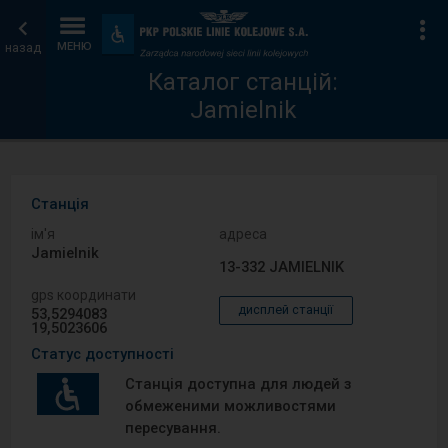
Каталог
Головна
Ін
Пристосування
та
назад
МЕНЮ
станцій
сторінка
зручності
Каталог станцій:
Jamielnik
Станція
ім′я
адреса
Jamielnik
13-332 JAMIELNIK
gps координати
дисплей станції
53,5294083
19,5023606
Статус доступності
Станція доступна для людей з
обмеженими можливостями
пересування.