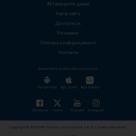
вгору
API відкритих даних
вниз,
щоб
Карта сайту
пере
Доступність
до
наст
Регламент
пові
Весь
Політика конфіденційності
вміст
пові
Контакти
буде
проч
Завантажте мобільний застосунок:
без
необх
нати
кноп
Google Play
App Store
App Gallery
enter
і
згорн
розго
Facebook
Twitter
Youtube
Instagram
вміст
пові
Copyright © 2026 PKP Polskie Linie Kolejowe S.A. Всі права збережені.