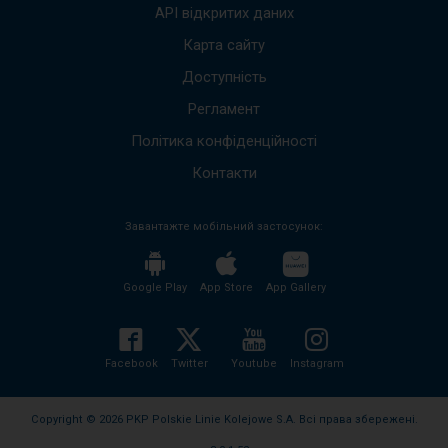
вгору
API відкритих даних
вниз,
щоб
Карта сайту
пере
Доступність
до
наст
Регламент
пові
Весь
Політика конфіденційності
вміст
пові
Контакти
буде
проч
Завантажте мобільний застосунок:
без
необх
нати
кноп
Google Play
App Store
App Gallery
enter
і
згорн
розго
Facebook
Twitter
Youtube
Instagram
вміст
пові
Copyright © 2026 PKP Polskie Linie Kolejowe S.A. Всі права збережені.