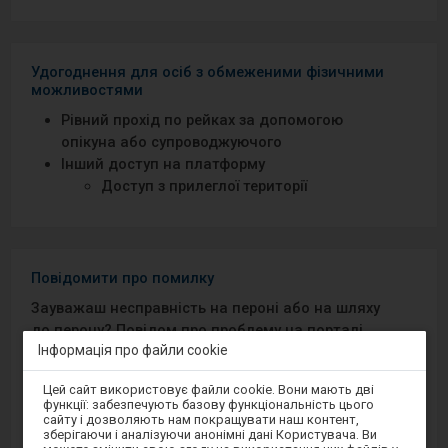
Удогоднення для осіб з обмеженими фізичними
можливостями
Рівний прохід по рейках за допомогою
опікуна або супроводжуючого
Інший доступ на платформу
Доступ з прилеглої території
Повідомити про помилку
Зауважаш несправність на пероні або на шляху
до перону? Повідом про проблему на порталі
Інформація про файли cookie
Добрий Перон або через мобільний додаток на
Android/iOS.
Увага,
Цей сайт використовує файли cookie. Вони мають дві
ви
функції: забезпечують базову функціональність цього
перебуваєте
сайту і дозволяють нам покращувати наш контент,
Sprawny Peron
в
зберігаючи і аналізуючи анонімні дані Користувача. Ви
модальному