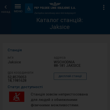
Каталог
Головна
Ін
Пристосування
та
назад
МЕНЮ
станцій
сторінка
зручності
Каталог станцій:
Jaksice
Станція
ім′я
адреса
Jaksice
WSCHODNIA
88-181 JAKSICE
gps координати
дисплей станції
52,8570053
18,1981628
Статус доступності
Станція зовсім непристосована
для людей з обмеженими
фізичними можливостями.