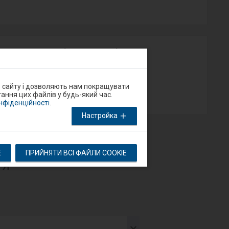
у на порталі Добрий Перон або через
App Store
о сайту і дозволяють нам покращувати
ання цих файлів у будь-який час.
онфіденційності
.
Настройка
E
ПРИЙНЯТИ ВСІ ФАЙЛИ COOKIE
тя
тупний
мент