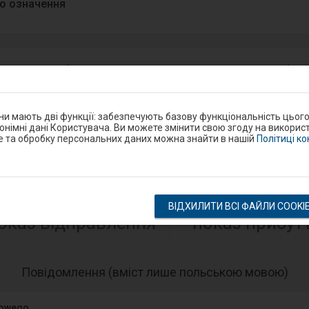
о означення
 на пероні або на шляху до перону? Повідом про проблем
ndroid/iOS.
Google Play
они мають дві функції: забезпечують базову функціональність цьог
eron
нонімні дані Користувача. Ви можете змінити свою згоду на використ
e та обробку персональних даних можна знайти в нашій
Політиці к
Розклад на станції
ВІДХИЛИТИ ВСІ ФАЙЛИ COOKI
оказ відправлення
показ прибут
-
Повідомлення (вміст лише польською мовою)
Нас
еле
jowego