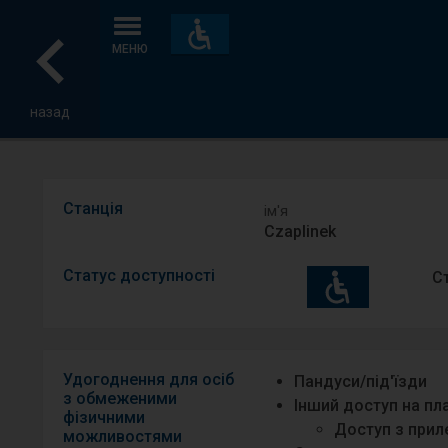
Пристосування
та
МЕНЮ
зручності
назад
Станція
ім′я
Czaplinek
Статус доступності
С
Удогоднення для осіб
Пандуси/під′їзди
з обмеженими
Інший доступ на п
фізичними
Доступ з приле
можливостями