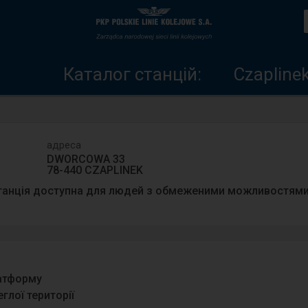
Каталог
Головна
станцій
сторінка
Каталог станцій:
Czapline
адреса
DWORCOWA 33
78-440 CZAPLINEK
танція доступна для людей з обмеженими можливостями
латформу
глої території