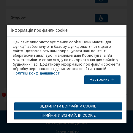
та
зручності
операції:
Пристосування
Доступні
Swędów
та
зручності
операції:
Інформація про файли cookie
Пристосування
Доступні
Swobodna
та
Увага,
Цей сайт використовує файли cookie. Вони мають дві
зручності
операції:
ви
функції: забезпечують базову функціональність цього
перебуваєте
сайту і дозволяють нам покращувати наш контент,
в
зберігаючи і аналізуючи анонімні дані Користувача. Ви
модальному
Назад
1
Далі
можете змінити свою згоду на використання цих файлів у
вікні.
будь-який час. Додаткову інформацію про файли cookie та
Щоб
обробку персональних даних можна знайти в нашій
закрити
Політиці конфіденційності
.
-
Повідомлення (вміст лише польською мовою)
модальне
Наст
Настройка
вікно,
виберіть
елем
один
пред
з
Przebudowa Katowickiego Węzła Kolejowego
спис
варіантів,
пові
доступних
ВІДХИЛИТИ ВСІ ФАЙЛИ COOKIE
в
Вико
кінці
стріл
ПРИЙНЯТИ ВСІ ФАЙЛИ COOKIE
вікна.
вгору
Натисніть
API відкритих даних
вниз,
tab
для
щоб
Карта сайту