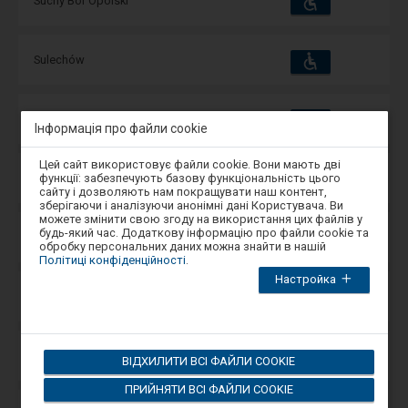
Suchy Bór Opolski
та
зручності
операції:
Пристосування
Доступні
Sulechów
та
зручності
операції:
Пристосування
Доступні
Sulęcinek
та
Інформація про файли cookie
зручності
операції:
Увага,
Цей сайт використовує файли cookie. Вони мають дві
ви
Пристосування
Доступні
функції: забезпечують базову функціональність цього
Sulejówek
перебуваєте
та
сайту і дозволяють нам покращувати наш контент,
зручності
операції:
в
зберігаючи і аналізуючи анонімні дані Користувача. Ви
модальному
можете змінити свою згоду на використання цих файлів у
вікні.
будь-який час. Додаткову інформацію про файли cookie та
Пристосування
Доступні
Sulejówek Miłosna
Щоб
та
обробку персональних даних можна знайти в нашій
закрити
зручності
операції:
Політиці конфіденційності
.
модальне
Настройка
вікно,
Пристосування
виберіть
Доступні
Sulino
та
один
зручності
операції:
з
варіантів,
доступних
Пристосування
Доступні
Suliszewo Drawskie
ВІДХИЛИТИ ВСІ ФАЙЛИ COOKIE
в
та
зручності
операції:
кінці
ПРИЙНЯТИ ВСІ ФАЙЛИ COOKIE
вікна.
Натисніть