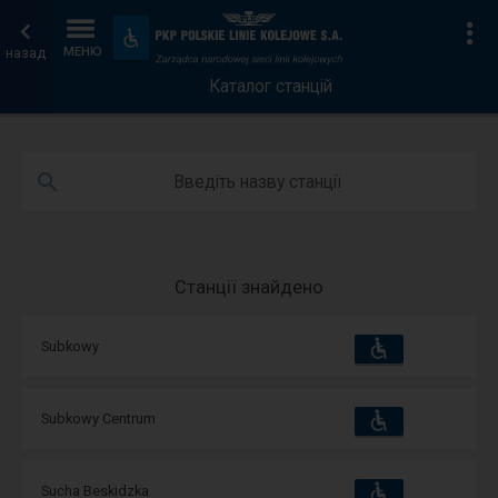
Каталог
Головна
Ін
Пристосування
та
назад
МЕНЮ
станцій
сторінка
зручності
Каталог станцій
Введіть назву станції
Станції знайдено
Пристосування
Доступні
Subkowy
та
зручності
операції:
Пристосування
Доступні
Subkowy Centrum
та
зручності
операції:
Пристосування
Доступні
Sucha Beskidzka