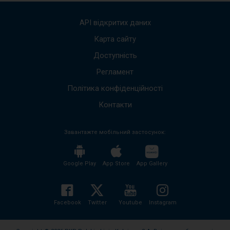
стріл
вгору
API відкритих даних
вниз,
щоб
Карта сайту
пере
Доступність
до
наст
Регламент
пові
Весь
Політика конфіденційності
вміст
пові
Контакти
буде
проч
Завантажте мобільний застосунок:
без
необх
нати
кноп
Google Play
App Store
App Gallery
enter
і
згорн
розго
Facebook
Twitter
Youtube
Instagram
вміст
пові