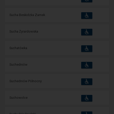
та
зручності
операції:
Пристосування
Доступні
Sucha Beskidzka Zamek
та
зручності
операції:
Пристосування
Доступні
Sucha Żyrardowska
та
зручності
операції:
Пристосування
Доступні
Suchatówka
та
зручності
операції:
Пристосування
Доступні
Suchedniów
та
зручності
операції:
Пристосування
Доступні
Suchedniów Północny
та
зручності
операції:
Пристосування
Доступні
Suchowolce
та
зручності
операції:
Пристосування
Доступні