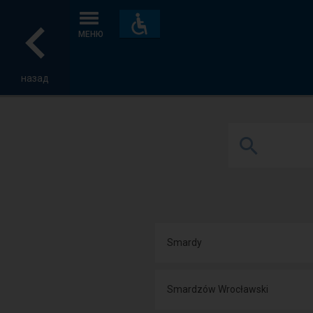
Пристосування
та
МЕНЮ
зручності
назад
Smardy
Smardzów Wrocławski