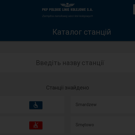
Каталог
Головна
станцій
сторінка
Каталог станцій
Введіть назву станції
Станції знайдено
Пристосування
Доступні
Smardzew
та
зручності
операції:
Пристосування
Доступні
Smętowo
та
зручності
операції: