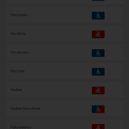
зручності
операції:
Пристосування
Доступні
Pacholęta
та
зручності
операції:
Пристосування
Доступні
Paczków
та
зручності
операції:
Пристосування
Доступні
Paczkowo
та
зручності
операції:
Пристосування
Доступні
Paczyna
та
зручності
операції:
Пристосування
Доступні
Padew
та
зручності
операції:
Пристосування
Доступні
Padew Narodowa
та
зручності
операції:
Пристосування
Доступні
Pakosławice