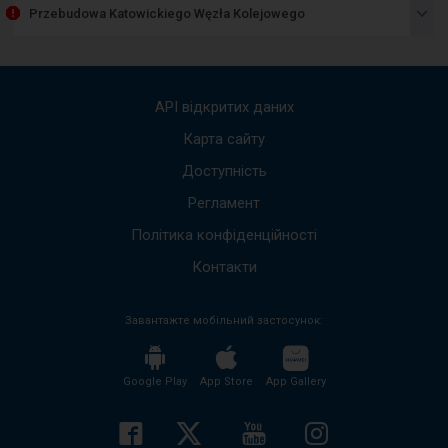
пред
Przebudowa Katowickiego Węzła Kolejowego
спис
пові
Вико
стріл
вгору
API відкритих даних
вниз,
щоб
Карта сайту
пере
Доступність
до
наст
Регламент
пові
Весь
Політика конфіденційності
вміст
пові
Контакти
буде
проч
Завантажте мобільний застосунок:
без
необх
нати
кноп
Google Play
App Store
App Gallery
enter
і
згорн