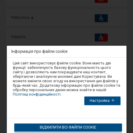
та
зручності
операції:
Пристосування
Доступні
Pałecznica ▲
та
зручності
операції:
Пристосування
Доступні
Palędzie
та
зручності
операції:
Інформація про файли cookie
Пристосування
Доступні
Pamiątkowo
та
Увага,
зручності
операції:
Цей сайт використовує файли cookie. Вони мають дві
ви
функції: забезпечують базову функціональність цього
перебуваєте
сайту і дозволяють нам покращувати наш контент,
в
Пристосування
Доступні
Panki
зберігаючи і аналізуючи анонімні дані Користувача. Ви
та
модальному
можете змінити свою згоду на використання цих файлів у
зручності
операції:
вікні.
будь-який час. Додаткову інформацію про файли cookie та
Щоб
обробку персональних даних можна знайти в нашій
закрити
Пристосування
Політиці конфіденційності
.
Доступні
Panowice
модальне
та
зручності
Настройка
операції:
вікно,
виберіть
один
Пристосування
Доступні
Papowo Toruńskie
з
та
варіантів,
зручності
операції:
доступних
ВІДХИЛИТИ ВСІ ФАЙЛИ COOKIE
в
кінці
Пристосування
Доступні