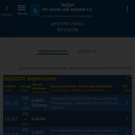
дисплей
Головна
Ін
Пристосування
та
назад
МЕНЮ
станції
сторінка
зручності
дисплей станції:
Bezwola
відправлення
прибуття
Дані оновлюються автоматично. Остання актуалізація:
08.08.2026 15:16:07
ODJAZDY Departures
⛶
Stacja
Godzina
Stacje pośrednie / Informacje dodatkowe
Tor
Pociąg
docelowa
Time
Via stations / Additional information
Track
Train
Destination
PR
Parczew Kolejowa, Parczew, Lubartów
Lublin
16:16
1
Słowackiego, Lubartów, Bystrzyca koło
R
Główny
Lublina
22947
PR
16:47
1
Łuków
R
22914
PR
Parczew Kolejowa, Parczew, Lubartów
Lublin
18:43
1
Słowackiego, Lubartów, Bystrzyca koło