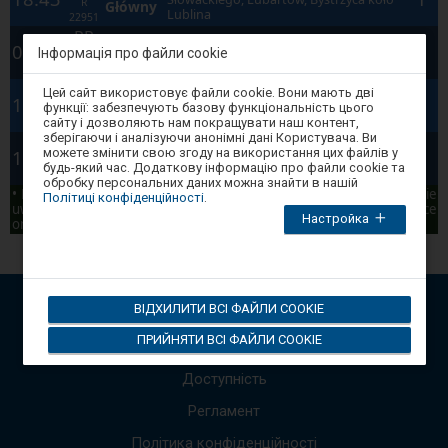
R
Główny
Lublina
22951
PR
08:47
1
Łuków
Інформація про файли cookie
R
22904
Увага,
PR
Parczew Kolejowa, Parczew, Lubartów
Цей сайт використовує файли cookie. Вони мають дві
Lublin
10:12
1
ви
Słowackiego, Lubartów, Bystrzyca koło
функції: забезпечують базову функціональність цього
R
Główny
перебуваєте
Lublina
сайту і дозволяють нам покращувати наш контент,
22943
в
зберігаючи і аналізуючи анонімні дані Користувача. Ви
PR
модальному
можете змінити свою згоду на використання цих файлів у
14:36
1
Łuków
вікні.
R
будь-який час. Додаткову інформацію про файли cookie та
Щоб
22910
обробку персональних даних можна знайти в нашій
закрити
• Prezentowane dane mają charakter poglądowy, prosimy o zwracanie
Політиці конфіденційності
.
модальне
uwagi na komunikaty głosowe * The data presented are for reference
Настройка
вікно,
only; please pay attention to the audio announcements. •
виберіть
один
з
варіантів,
доступних
ВІДХИЛИТИ ВСІ ФАЙЛИ COOKIE
в
API відкритих даних
кінці
ПРИЙНЯТИ ВСІ ФАЙЛИ COOKIE
вікна.
Карта сайту
Натисніть
tab
Доступність
для
переміщення
Регламент
по
наступних
Політика конфіденційності
елементах