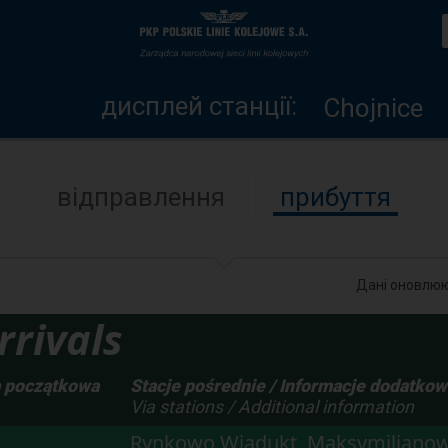
дисплей
Головна
станції
сторінка
дисплей станції:
Chojnice
відправлення
прибуття
Дані оновлюю
rivals
a początkowa
Stacje pośrednie / Informacje dodatko
Via stations / Additional information
Rynkowo Wiadukt, Maksymilianow