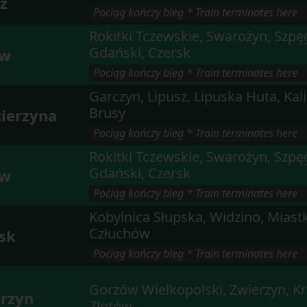
ż
 Pociąg kończy bieg * Train terminates here 
Rokitki Tczewskie, Swarożyn, Szp
Gdański, Czersk
ew
 Pociąg kończy bieg * Train terminates here 
Garczyn, Lipusz, Lipuska Huta, Kal
Brusy
ierzyna
 Pociąg kończy bieg * Train terminates here 
Rokitki Tczewskie, Swarożyn, Szp
Gdański, Czersk
ew
 Pociąg kończy bieg * Train terminates here 
Kobylnica Słupska, Widzino, Miastk
Człuchów
sk
 Pociąg kończy bieg * Train terminates here 
Gorzów Wielkopolski, Zwierzyn, Kr
rzyn
Złotów