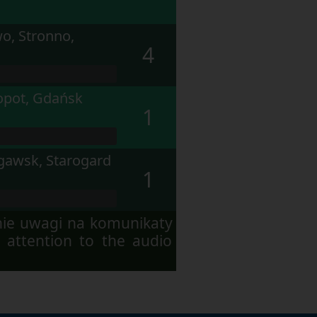
o, Stronno,
4
opot, Gdańsk
1
ęgawsk, Starogard
1
nie uwagi na komunikaty
 attention to the audio