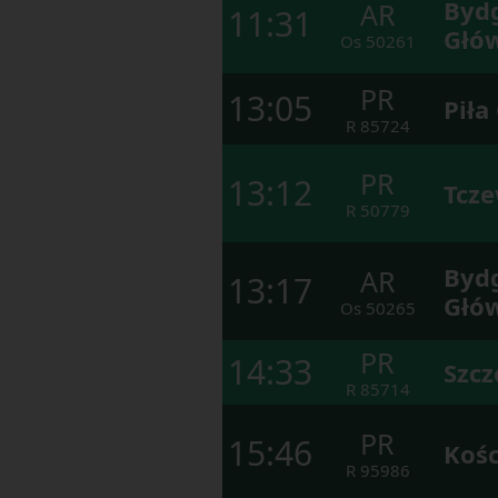
Byd
AR
11:31
Głó
Os
50261
PR
13:05
Piła
R
85724
PR
13:12
Tcz
R
50779
Byd
AR
13:17
Głó
Os
50265
PR
14:33
Szcz
R
85714
PR
15:46
Kośc
R
95986