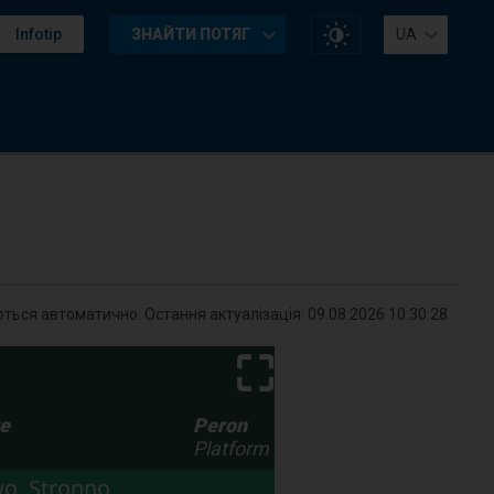
Змінити
Infotip
ЗНАЙТИ ПОТЯГ
UA
контраст
на
сайті
ться автоматично. Остання актуалізація:
09.08.2026 10:30:28
⛶
we
Peron
Platform
o, Stronno,