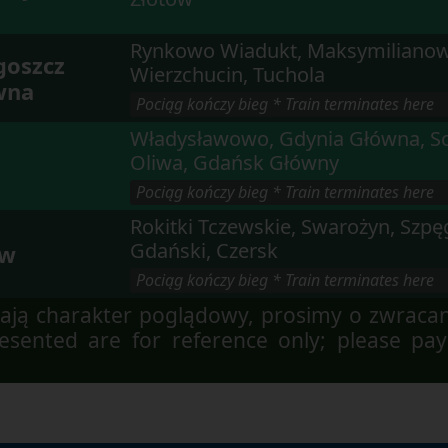
Rynkowo Wiadukt, Maksymilianow
goszcz
Wierzchucin, Tuchola
wna
 Pociąg kończy bieg * Train terminates here 
Władysławowo, Gdynia Główna, S
Oliwa, Gdańsk Główny
 Pociąg kończy bieg * Train terminates here 
Rokitki Tczewskie, Swarożyn, Szp
Gdański, Czersk
ew
 Pociąg kończy bieg * Train terminates here 
ją charakter poglądowy, prosimy o zwraca
sented are for reference only; please pay