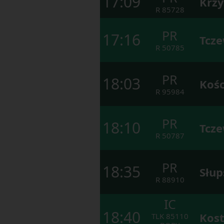
17:09
Krzy
доступних
R
85728
в
кінці
вікна.
PR
17:16
Натисніть
Tcz
tab
R
50785
для
переміщення
по
PR
наступних
18:03
Kośc
елементах
R
95984
у
вікні.
PR
18:10
Tcz
R
50787
PR
18:35
Słup
R
88910
IC
18:40
Kost
TLK
85110