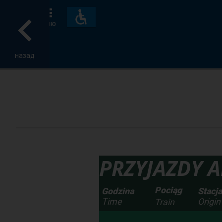
Пристосування
та
МЕНЮ
зручності
назад
PRZYJAZDY Ar
Pociąg
Godzina
Stacj
Time
Origin
Train