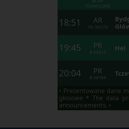
BORY
TUCHOLSKIE
Byd
AR
18:51
Głó
Os
50273
PR
19:45
Hel
R
55315
PR
20:04
Tcz
R
50789
• Prezentowane dane ma
głosowe * The data pre
announcements. •