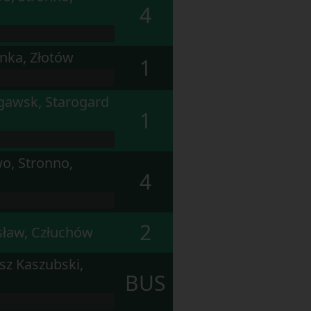
4
enka, Złotów
1
ęgawsk, Starogard
1
o, Stronno,
4
2
sław, Człuchów
isz Kaszubski,
BUS