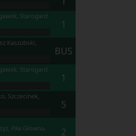
1
ęgawsk, Starogard
1
isz Kaszubski,
BUS
ęgawsk, Starogard
1
o, Szczecinek,
5
zyż, Piła Główna,
2