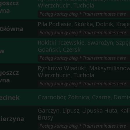
goszcz
Wierzchucin, Tuchola
wna
 Pociąg kończy bieg * Train terminates here 
Piła Podlasie, Skórka, Dolnik, Kraj
 Główna
 Pociąg kończy bieg * Train terminates here 
Rokitki Tczewskie, Swarożyn, Szp
Gdański, Czersk
ew
 Pociąg kończy bieg * Train terminates here 
Rynkowo Wiadukt, Maksymilianow
goszcz
Wierzchucin, Tuchola
wna
 Pociąg kończy bieg * Train terminates here 
ecinek
Czarnobór, Żółtnica, Czarne, Domi
Garczyn, Lipusz, Lipuska Huta, Kal
Brusy
ierzyna
 Pociąg kończy bieg * Train terminates here 