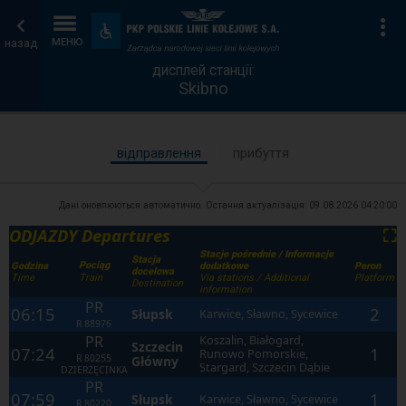
дисплей
Головна
Ін
Пристосування
та
назад
МЕНЮ
станції
сторінка
зручності
дисплей станції:
Skibno
відправлення
прибуття
Дані оновлюються автоматично. Остання актуалізація:
09.08.2026 04:20:00
ODJAZDY Departures
⛶
Stacje pośrednie / Informacje
Stacja
Pociąg
Godzina
dodatkowe
Peron
docelowa
Time
Via stations / Additional
Platform
Train
Destination
information
PR
06:15
2
Słupsk
Karwice, Sławno, Sycewice
R
88976
PR
Koszalin, Białogard,
Szczecin
07:24
1
Runowo Pomorskie,
R
80255
Główny
Stargard, Szczecin Dąbie
DZIERŻĘCINKA
PR
07:59
1
Słupsk
Karwice, Sławno, Sycewice
R
80220