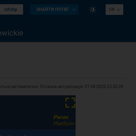
Змінити
Infotip
ЗНАЙТИ ПОТЯГ
UA
контраст
на
сайті
ewickie
ться автоматично. Остання актуалізація:
07.08.2026 23:30:20
⛶
Peron
Platform