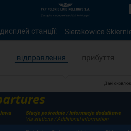
дисплей
Головна
станції
сторінка
дисплей станції:
Sierakowice Skierni
відправлення
прибуття
Дані оновлюю
artures
elowa
Stacje pośrednie / Informacje dodatkowe
Via stations / Additional information