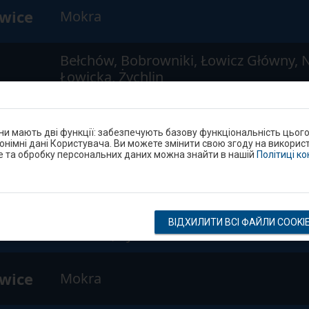
ewice
Mokra
Bełchów, Bobrowniki, Łowicz Główny, 
Łowicka, Żychlin
Główny
Bełchów, Bobrowniki
они мають дві функції: забезпечують базову функціональність цьог
нонімні дані Користувача. Ви можете змінити свою згоду на використ
e та обробку персональних даних можна знайти в нашій
Політиці к
ewice
Mokra
Bełchów, Bobrowniki, Łowicz Główny, 
ВІДХИЛИТИ ВСІ ФАЙЛИ COOKI
Łowicka, Żychlin
ewice
Mokra