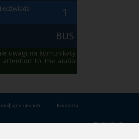
Niedźwiada
1
BUS
nie uwagi na komunikaty
 attention to the audio
конфіденційності
Контакти
Стеж за нами на: