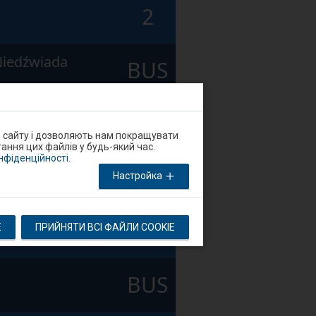
2
Niedźwiada
BUS
1
о сайту і дозволяють нам покращувати
ання цих файлів у будь-який час.
онфіденційності
.
BUS
Настройка
Niedźwiada
1
E
ПРИЙНЯТИ ВСІ ФАЙЛИ COOKIE
BUS