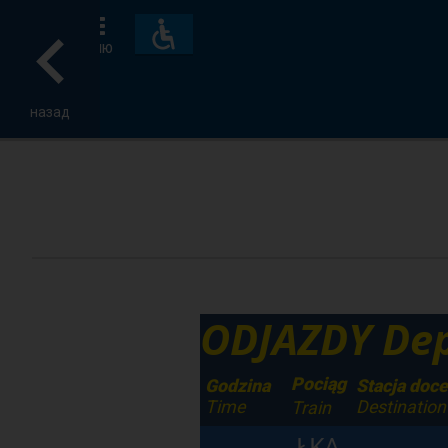
Пристосування
та
МЕНЮ
зручності
назад
ODJAZDY Dep
Pociąg
Godzina
Stacja doc
Time
Destination
Train
ŁKA