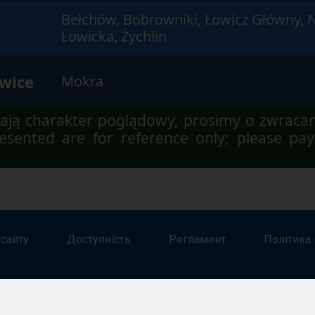
Bełchów, Bobrowniki, Łowicz Główny, 
Łowicka, Żychlin
ewice
Mokra
ją charakter poglądowy, prosimy o zwraca
sented are for reference only; please pay
 сайту
Доступність
Регламент
Політика 